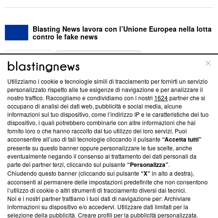
Blasting News lavora con l’Unione Europea nella lotta
contro le fake news
ABOUT
LINEA EDITORIALE
Utilizziamo i cookie e tecnologie simili di tracciamento per fornirti un servizio
Questa sezione offre informazioni trasparenti su Blasting
personalizzato rispetto alle tue esigenze di navigazione e per analizzare il
nostro traffico. Raccogliamo e condividiamo con i nostri
1624
partner che si
News, sui nostri processi editoriali e su come ci impegniamo a
occupano di analisi dei dati web, pubblicità e social media, alcune
creare news di qualità. Inoltre, afferma la nostra aderenza a
informazioni sul tuo dispositivo, come l’indirizzo IP e le caratteristiche del tuo
‘Trust Project - News with Integrity’
Blasting News non è
dispositivo, i quali potrebbero combinarle con altre informazioni che hai
ancora membro del programma, ma ha richiesto di farne
fornito loro o che hanno raccolto dal tuo utilizzo dei loro servizi. Puoi
parte; Trust Project non ha ancora effettuato una verifica di
acconsentire all’uso di tali tecnologie cliccando il pulsante
“Accetta tutti”
conformità agli standard.
presente su questo banner oppure personalizzare le tue scelte, anche
eventualmente negando il consenso al trattamento dei dati personali da
parte dei partner terzi, cliccando sul pulsante
“Personalizza”
.
Su di noi
Chiudendo questo banner (cliccando sul pulsante
“X”
in alto a destra),
acconsenti al permanere delle impostazioni predefinite che non consentono
Team editoriale
l’utilizzo di cookie o altri strumenti di tracciamento diversi dai tecnici.
Noi e i nostri partner trattiamo i tuoi dati di navigazione per: Archiviare
Corporate
informazioni su dispositivo e/o accedervi. Utilizzare dati limitati per la
selezione della pubblicità. Creare profili per la pubblicità personalizzata.