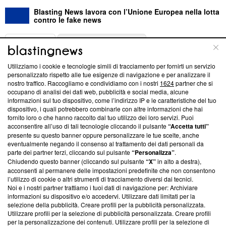
Blasting News lavora con l’Unione Europea nella lotta
contro le fake news
ABOUT
LINEA EDITORIALE
Utilizziamo i cookie e tecnologie simili di tracciamento per fornirti un servizio
Questa sezione offre informazioni trasparenti su Blasting
personalizzato rispetto alle tue esigenze di navigazione e per analizzare il
nostro traffico. Raccogliamo e condividiamo con i nostri
1624
partner che si
News, sui nostri processi editoriali e su come ci impegniamo a
occupano di analisi dei dati web, pubblicità e social media, alcune
creare news di qualità. Inoltre, afferma la nostra aderenza a
informazioni sul tuo dispositivo, come l’indirizzo IP e le caratteristiche del tuo
‘Trust Project - News with Integrity’
Blasting News non è
dispositivo, i quali potrebbero combinarle con altre informazioni che hai
ancora membro del programma, ma ha richiesto di farne
fornito loro o che hanno raccolto dal tuo utilizzo dei loro servizi. Puoi
parte; Trust Project non ha ancora effettuato una verifica di
acconsentire all’uso di tali tecnologie cliccando il pulsante
“Accetta tutti”
conformità agli standard.
presente su questo banner oppure personalizzare le tue scelte, anche
eventualmente negando il consenso al trattamento dei dati personali da
parte dei partner terzi, cliccando sul pulsante
“Personalizza”
.
Su di noi
Chiudendo questo banner (cliccando sul pulsante
“X”
in alto a destra),
acconsenti al permanere delle impostazioni predefinite che non consentono
Team editoriale
l’utilizzo di cookie o altri strumenti di tracciamento diversi dai tecnici.
Noi e i nostri partner trattiamo i tuoi dati di navigazione per: Archiviare
Corporate
informazioni su dispositivo e/o accedervi. Utilizzare dati limitati per la
selezione della pubblicità. Creare profili per la pubblicità personalizzata.
Redazione
Utilizzare profili per la selezione di pubblicità personalizzata. Creare profili
per la personalizzazione dei contenuti. Utilizzare profili per la selezione di
Informativa Privacy