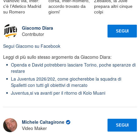
Vlahovic via, Inter:
corsa, Inter-Romero,
Zeballos, la Juve
c'è l'Atletico Madrid
accordo trovato da
prepara altri cinque
su Romero
giorni'
colpi
Giacomo Diara
SEGUI
Contributor
Segui
Giacomo
su Facebook
Leggi di più sullo stesso argomento da Giacomo Diara:
Openda e David potrebbero lasciare Torino, poche speranze di
restare
La Juventus 2026/202, come giocherebbe la squadra di
Spalletti con tutti gli obiettivi di mercato
Juventus,si va avanti per il ritorno di Kolo Muani
Michele Caltagirone
SEGUI
Video Maker