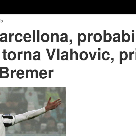
io
rcellona, probabil
 torna Vlahovic, p
r Bremer