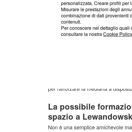
personalizzata. Creare profili per 
ancora al meglio dopo il problema a
Misurare le prestazioni degli annun
partire fuori.
combinazione di dati provenienti da 
contenuti.
Per conoscere nel dettaglio quali c
In attacco ritorna dal 1'minuto
Dusa
consultare la nostra
Cookie Policy
qualche problemino è pronto a ritor
dell'attacco bianconero. Il bomber 
coadiuvato da
e
Angel Di Maria
Mo
sfruttare al meglio queste occasioni 
l'attaccante italiano potrebbe esser
Germain in cambio di Leandro Pare
per rafforzare la mediana a disposizi
La possibile formazio
spazio a Lewandowsk
Non è una semplice amichevole ma