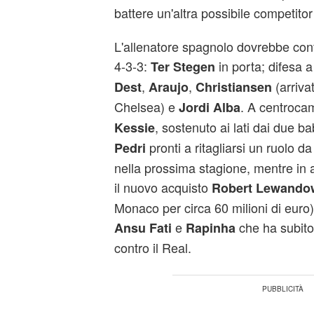
battere un'altra possibile competit
L'allenatore spagnolo dovrebbe con
4-3-3:
in porta; difesa 
Ter Stegen
,
,
(arriva
Dest
Araujo
Christiansen
Chelsea) e
. A centrocam
Jordi Alba
, sostenuto ai lati dai due 
Kessie
pronti a ritagliarsi un ruolo da
Pedri
nella prossima stagione, mentre in 
il nuovo acquisto
Robert Lewando
Monaco per circa 60 milioni di euro),
e
che ha subito 
Ansu Fati
Rapinha
contro il Real.