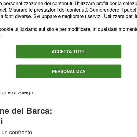
la personalizzazione dei contenuti. Utilizzare profili per la selez
l ginocchio, dovrebbe
ci. Misurare le prestazioni dei contenuti. Comprendere il pubblic
fonti diverse. Sviluppare e migliorare i servizi. Utilizzare dati l
ookie utilizziamo sul sito e per modificare, in qualsiasi momento,
che dopo
n Vlahovic
.
nare al centro
serbo dovrebbe esser
ACCETTA TUTTI
, che deve
ise Kean
per riconfermarsi. Infatti,
PERSONALIZZA
e ceduto al Paris Saint
des, obiettivo numero
one di Allegri.
ne del Barca:
i
 un confronto