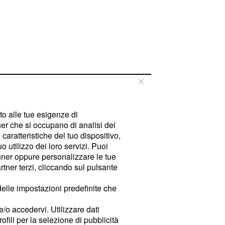
tto alle tue esigenze di
er che si occupano di analisi dei
caratteristiche del tuo dispositivo,
 utilizzo dei loro servizi. Puoi
ner oppure personalizzare le tue
tner terzi, cliccando sul pulsante
delle impostazioni predefinite che
e/o accedervi. Utilizzare dati
rofili per la selezione di pubblicità