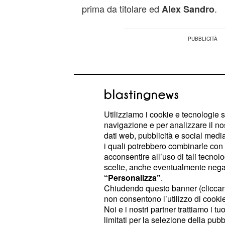
prima da titolare ed
.
Alex Sandro
Utilizziamo i cookie e tecnologie s
navigazione e per analizzare il no
dati web, pubblicità e social media,
i quali potrebbero combinarle con a
acconsentire all’uso di tali tecnol
scelte, anche eventualmente negand
“Personalizza”
.
Chiudendo questo banner (clicca
non consentono l’utilizzo di cookie 
A centrocampo, spazio a Manuel
Lo
Noi e i nostri partner trattiamo i t
limitati per la selezione della pubb
regia, supportato ai lati da
Zakaria