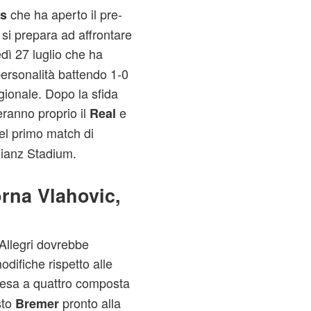
che ha aperto il pre-
s
si prepara ad affrontare
dì 27 luglio che ha
personalità battendo 1-0
gionale. Dopo la sfida
eranno proprio il
e
Real
l primo match di
lianz Stadium.
orna Vlahovic,
Allegri dovrebbe
difiche rispetto alle
ifesa a quattro composta
sto
pronto alla
Bremer