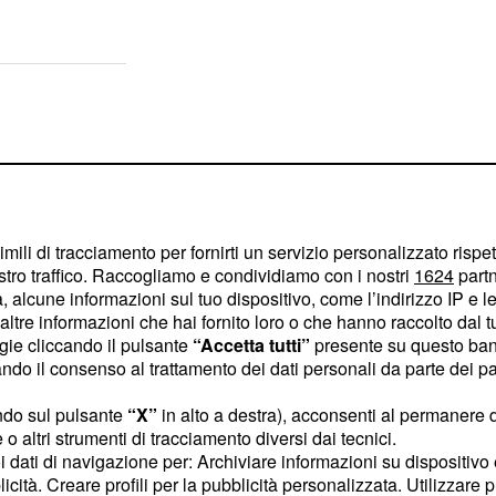
imili di tracciamento per fornirti un servizio personalizzato rispe
stro traffico. Raccogliamo e condividiamo con i nostri
1624
partn
 alcune informazioni sul tuo dispositivo, come l’indirizzo IP e le 
ltre informazioni che hai fornito loro o che hanno raccolto dal tuo
ogie cliccando il pulsante
“Accetta tutti”
presente su questo ban
o il consenso al trattamento dei dati personali da parte dei par
ndo sul pulsante
“X”
in alto a destra), acconsenti al permanere 
o altri strumenti di tracciamento diversi dai tecnici.
in cabina di
catelli
uoi dati di navigazione per: Archiviare informazioni su dispositivo 
licità. Creare profili per la pubblicità personalizzata. Utilizzare p
e
McKennie
.
non
Pogba