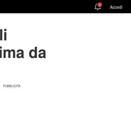
2
Accedi
i
rima da