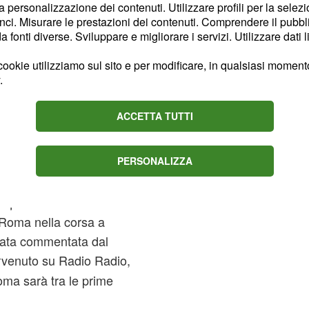
ri sarebbe quello di
la personalizzazione dei contenuti. Utilizzare profili per la selez
ci. Misurare le prestazioni dei contenuti. Comprendere il pubblic
fonti diverse. Sviluppare e migliorare i servizi. Utilizzare dati l
 sarebbe attenzionato
ookie utilizziamo sul sito e per modificare, in qualsiasi momento,
arebbe trattando con la
.
e trasferimento nella
 le parti non sarebbero
ACCETTA TUTTI
lativo all'
del
ingaggio
sce 9 milioni di euro
PERSONALIZZA
di questo momento di
 Roma nella corsa a
tata commentata dal
ervenuto su Radio Radio,
oma sarà tra le prime