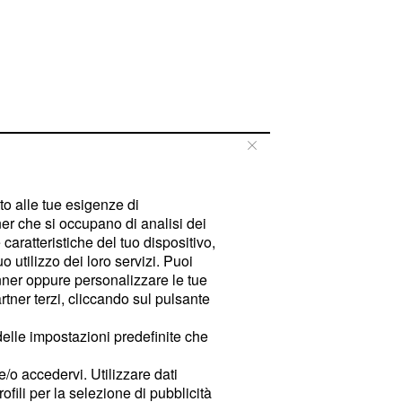
tto alle tue esigenze di
er che si occupano di analisi dei
caratteristiche del tuo dispositivo,
 utilizzo dei loro servizi. Puoi
ner oppure personalizzare le tue
tner terzi, cliccando sul pulsante
delle impostazioni predefinite che
e/o accedervi. Utilizzare dati
rofili per la selezione di pubblicità