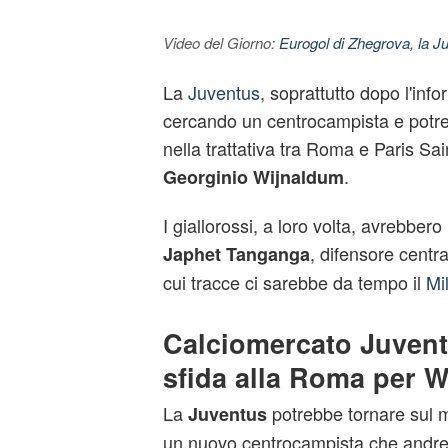
Video del Giorno:
Eurogol di Zhegrova, la Ju
La
Juventus
, soprattutto dopo l'inf
cercando un centrocampista e potre
nella trattativa tra Roma e Paris Sa
.
Georginio
Wijnaldum
I giallorossi, a loro volta, avrebber
, difensore centr
Japhet
Tanganga
cui tracce ci sarebbe da tempo il
Mi
Calciomercato Juvent
sfida alla Roma per 
La
potrebbe tornare sul 
Juventus
un nuovo centrocampista che andre