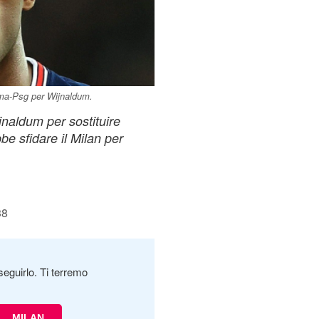
Roma-Psg per Wijnaldum.
naldum per sostituire
e sfidare il Milan per
38
seguirlo. Ti terremo
MILAN