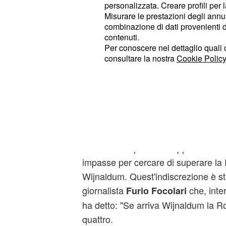
Il nome nuovo accostato ai biancone
personalizzata. Creare profili per 
Georginio Wijnaldum.
Misurare le prestazioni degli annun
combinazione di dati provenienti da 
contenuti.
Il mediano del Paris Saint-Germain
Per conoscere nel dettaglio quali c
dalla Roma di José Mourinho che st
consultare la nostra
Cookie Policy
compagine francese un suo eventual
capitale. L'ostacolo che al momento
riuscite a superare, sarebbe quello re
calciatore olandese, il quale percepi
all'anno.
La Juventus potrebbe approfittare 
impasse per cercare di superare la
Wijnaldum. Quest'indiscrezione è s
giornalista
che, int
Furio
Focolari
ha detto: "Se arriva Wijnaldum la R
quattro.