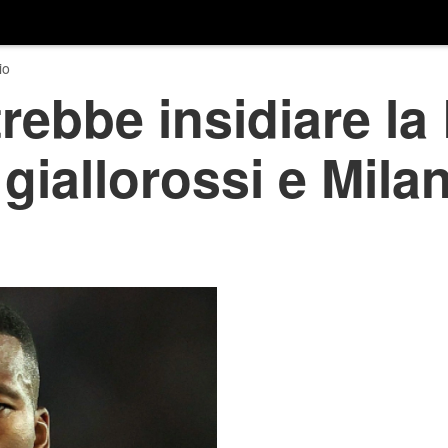
io
rebbe insidiare l
giallorossi e Mila