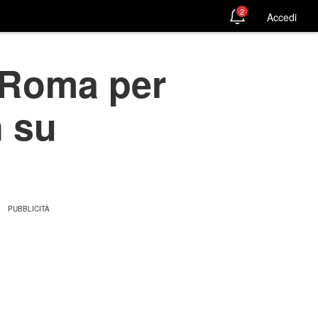
2
Accedi
a Roma per
n su