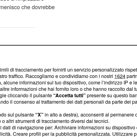
 menisco che dovrebbe
imili di tracciamento per fornirti un servizio personalizzato rispe
stro traffico. Raccogliamo e condividiamo con i nostri
1624
partn
 alcune informazioni sul tuo dispositivo, come l’indirizzo IP e le 
ltre informazioni che hai fornito loro o che hanno raccolto dal tuo
ogie cliccando il pulsante
“Accetta tutti”
presente su questo ban
o il consenso al trattamento dei dati personali da parte dei par
ndo sul pulsante
“X”
in alto a destra), acconsenti al permanere 
o altri strumenti di tracciamento diversi dai tecnici.
uoi dati di navigazione per: Archiviare informazioni su dispositivo 
licità. Creare profili per la pubblicità personalizzata. Utilizzare p