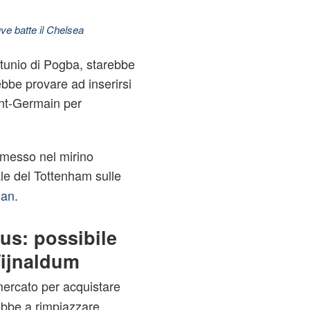
ve batte il Chelsea
ortunio di Pogba, starebbe
bbe provare ad inserirsi
int-Germain per
o messo nel mirino
ale del Tottenham sulle
lan
.
us: possibile
Wijnaldum
mercato per acquistare
bbe a rimpiazzare