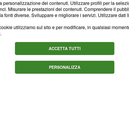
o 2023 e valutato circa
la personalizzazione dei contenuti. Utilizzare profili per la selez
ci. Misurare le prestazioni dei contenuti. Comprendere il pubblic
fonti diverse. Sviluppare e migliorare i servizi. Utilizzare dati l
e trasferirsi
ookie utilizziamo sul sito e per modificare, in qualsiasi momento,
.
mercato la Juventus
ACCETTA TUTTI
ò Zaniolo.
PERSONALIZZA