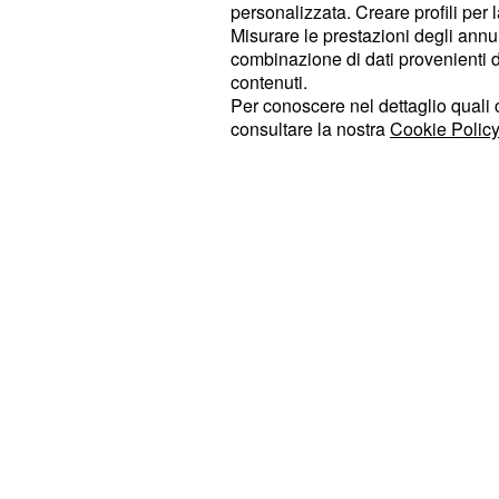
contratto con il Real Madrid a giugn
personalizzata. Creare profili per 
Misurare le prestazioni degli annun
30 milioni di euro.
combinazione di dati provenienti da 
contenuti.
Nicolò Zaniolo potrebb
Per conoscere nel dettaglio quali c
consultare la nostra
Cookie Policy
alla Juventus
Secondo le ultime indiscrezioni di 
potrebbe valutare l'acquisto di
Nicol