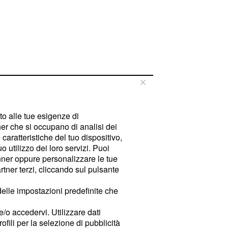
tto alle tue esigenze di
er che si occupano di analisi dei
caratteristiche del tuo dispositivo,
 utilizzo dei loro servizi. Puoi
ner oppure personalizzare le tue
tner terzi, cliccando sul pulsante
delle impostazioni predefinite che
e/o accedervi. Utilizzare dati
rofili per la selezione di pubblicità