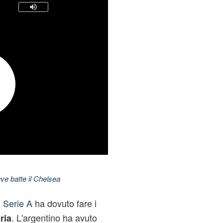
ve batte il Chelsea
i
Serie A
ha dovuto fare i
. L'argentino ha avuto
ria