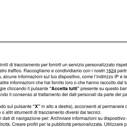
oma sarebbe il giocatore
imili di tracciamento per fornirti un servizio personalizzato rispe
1. Il classe '99 la scorsa
stro traffico. Raccogliamo e condividiamo con i nostri
1624
partn
di poter sostituire
 alcune informazioni sul tuo dispositivo, come l’indirizzo IP e le 
ltre informazioni che hai fornito loro o che hanno raccolto dal tuo
endo molta fisicità.
ogie cliccando il pulsante
“Accetta tutti”
presente su questo ban
o il consenso al trattamento dei dati personali da parte dei par
o circa 47 milioni di
 indiscrezioni su chi
ndo sul pulsante
“X”
in alto a destra), acconsenti al permanere 
o altri strumenti di tracciamento diversi dai tecnici.
liano nella squadra
uoi dati di navigazione per: Archiviare informazioni su dispositivo 
 Asensio, in scadenza di
licità. Creare profili per la pubblicità personalizzata. Utilizzare p