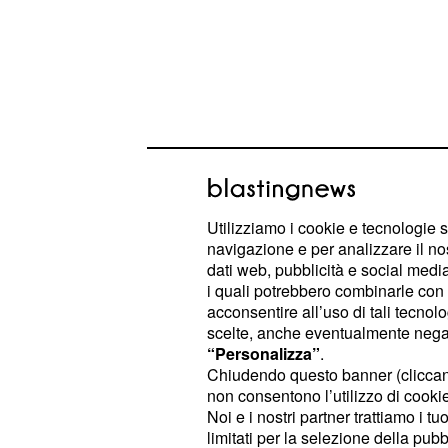
Il centrocampista offensivo della R
Utilizziamo i cookie e tecnologie s
ideale nel 4-3-3 ma anche nel 4-2-3-
navigazione e per analizzare il no
stagione ha inoltre dimostrato anche 
dati web, pubblicità e social media,
i quali potrebbero combinarle con a
Abraham nel ruolo di prima punta, av
acconsentire all’uso di tali tecnol
scelte, anche eventualmente negand
La Roma valuta il cartellino di Zaniol
“Personalizza”
.
euro. Dalla Spagna intanto giungono
Chiudendo questo banner (clicca
non consentono l’utilizzo di cookie 
potrebbe essere il sostituto dell'ita
Noi e i nostri partner trattiamo i t
giallorossa: si tratterebbe di Marco
limitati per la selezione della pubb