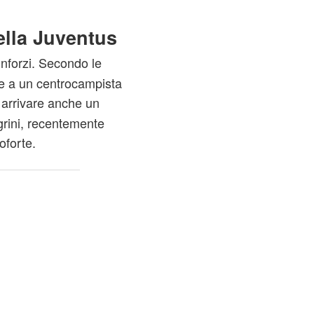
ella Juventus
inforzi. Secondo le
tre a un centrocampista
arrivare anche un
egrini, recentemente
oforte.