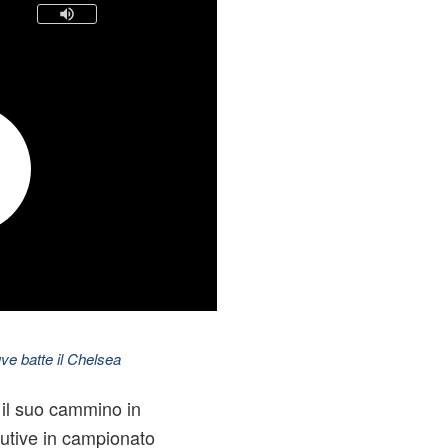
ve batte il Chelsea
 il suo cammino in
utive in campionato