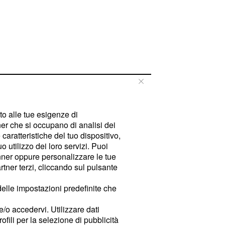
tto alle tue esigenze di
er che si occupano di analisi dei
caratteristiche del tuo dispositivo,
 utilizzo dei loro servizi. Puoi
ner oppure personalizzare le tue
tner terzi, cliccando sul pulsante
delle impostazioni predefinite che
e/o accedervi. Utilizzare dati
rofili per la selezione di pubblicità