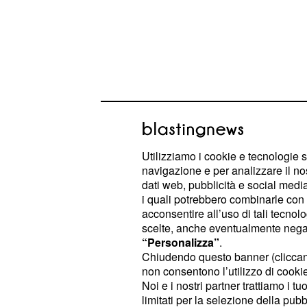
Utilizziamo i cookie e tecnologie s
navigazione e per analizzare il no
dati web, pubblicità e social media,
i quali potrebbero combinarle con a
Infatti, dovrebbero partire ancora d
acconsentire all’uso di tali tecnol
,
e
Maria
Dusan Vlahovic
Federico
scelte, anche eventualmente negand
comporranno il reparto offensivo de
“Personalizza”
.
Chiudendo questo banner (clicca
dalla panchina dovrebbe partire M
non consentono l’utilizzo di cookie 
entrare a gara in corso. Una confe
Noi e i nostri partner trattiamo i t
Allegri che vuole puntare sulla fant
limitati per la selezione della pubb