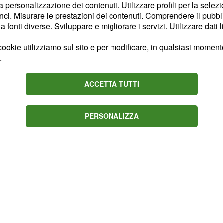
la personalizzazione dei contenuti. Utilizzare profili per la selez
are la qualificazione alla
ci. Misurare le prestazioni dei contenuti. Comprendere il pubblic
fonti diverse. Sviluppare e migliorare i servizi. Utilizzare dati l
ndem formato da
ookie utilizziamo sul sito e per modificare, in qualsiasi momento,
.
etto a Paredes e Fagioli,
ma per
Kostic e De
ACCETTA TUTTI
rasiliano composto da
e sarà squalificato in
osizione per la sfida
PERSONALIZZA