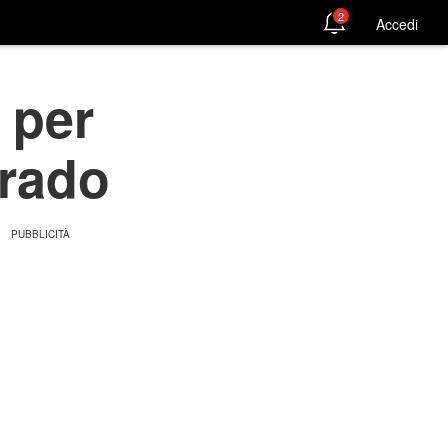
2
Accedi
 per
drado