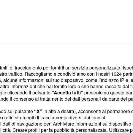
imili di tracciamento per fornirti un servizio personalizzato rispe
stro traffico. Raccogliamo e condividiamo con i nostri
1624
partn
 alcune informazioni sul tuo dispositivo, come l’indirizzo IP e le 
ltre informazioni che hai fornito loro o che hanno raccolto dal tuo
al 1'minuto
Angel Di
ogie cliccando il pulsante
“Accetta tutti”
presente su questo ban
che
 Chiesa
o il consenso al trattamento dei dati personali da parte dei par
lla Vecchia Signora;
ndo sul pulsante
“X”
in alto a destra), acconsenti al permanere 
oise Kean che potrebbe
o altri strumenti di tracciamento diversi dai tecnici.
rma importante per Max
uoi dati di navigazione per: Archiviare informazioni su dispositivo 
asia, personalità e senso
licità. Creare profili per la pubblicità personalizzata. Utilizzare p