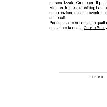
personalizzata. Creare profili per 
del gol dei tre attaccanti per avvicin
Misurare le prestazioni degli annun
fase finale della competizione.
combinazione di dati provenienti da 
contenuti.
A centrocampo, conferma per il ta
Per conoscere nel dettaglio quali c
consultare la nostra
Cookie Policy
in vantaggio risp
Locatelli e Rabiot
mentre sulle corsie esterne confer
. In difesa, spazio al trio b
Sciglio
, ch
Danilo, Alex Sandro e Bremer
campionato e non sarà quindi a disp
contro lo Spezia.