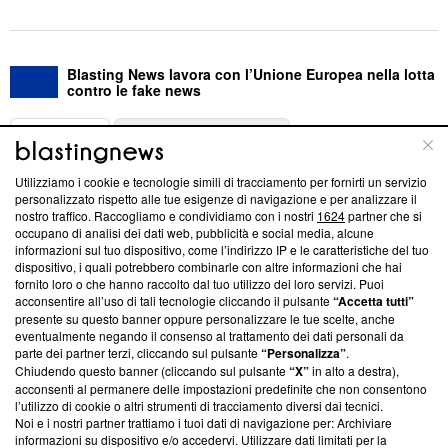
Blasting News lavora con l’Unione Europea nella lotta
contro le fake news
ABOUT
LINEA EDITORIALE
Utilizziamo i cookie e tecnologie simili di tracciamento per fornirti un servizio
Questa sezione offre informazioni trasparenti su Blasting
personalizzato rispetto alle tue esigenze di navigazione e per analizzare il
nostro traffico. Raccogliamo e condividiamo con i nostri
1624
partner che si
News, sui nostri processi editoriali e su come ci impegniamo a
occupano di analisi dei dati web, pubblicità e social media, alcune
creare news di qualità. Inoltre, afferma la nostra aderenza a
informazioni sul tuo dispositivo, come l’indirizzo IP e le caratteristiche del tuo
‘Trust Project - News with Integrity’
Blasting News non è
dispositivo, i quali potrebbero combinarle con altre informazioni che hai
ancora membro del programma, ma ha richiesto di farne
fornito loro o che hanno raccolto dal tuo utilizzo dei loro servizi. Puoi
parte; Trust Project non ha ancora effettuato una verifica di
acconsentire all’uso di tali tecnologie cliccando il pulsante
“Accetta tutti”
conformità agli standard.
presente su questo banner oppure personalizzare le tue scelte, anche
eventualmente negando il consenso al trattamento dei dati personali da
parte dei partner terzi, cliccando sul pulsante
“Personalizza”
.
Su di noi
Chiudendo questo banner (cliccando sul pulsante
“X”
in alto a destra),
acconsenti al permanere delle impostazioni predefinite che non consentono
Team editoriale
l’utilizzo di cookie o altri strumenti di tracciamento diversi dai tecnici.
Noi e i nostri partner trattiamo i tuoi dati di navigazione per: Archiviare
Corporate
informazioni su dispositivo e/o accedervi. Utilizzare dati limitati per la