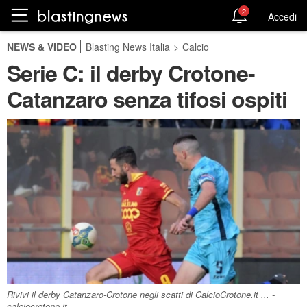
2
Accedi
NEWS & VIDEO
Blasting News Italia
>
Calcio
Serie C: il derby Crotone-
Catanzaro senza tifosi ospiti
Rivivi il derby Catanzaro-Crotone negli scatti di CalcioCrotone.it ... -
calciocrotone.it