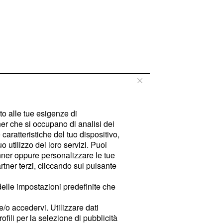
tto alle tue esigenze di
er che si occupano di analisi dei
caratteristiche del tuo dispositivo,
 utilizzo dei loro servizi. Puoi
ner oppure personalizzare le tue
tner terzi, cliccando sul pulsante
delle impostazioni predefinite che
e/o accedervi. Utilizzare dati
rofili per la selezione di pubblicità