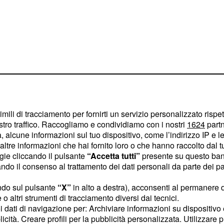
imili di tracciamento per fornirti un servizio personalizzato rispe
 suo primo
stro traffico. Raccogliamo e condividiamo con i nostri
1624
partn
 alcune informazioni sul tuo dispositivo, come l’indirizzo IP e le 
 Juventus lo
ltre informazioni che hai fornito loro o che hanno raccolto dal tuo
ogie cliccando il pulsante
“Accetta tutti”
presente su questo ban
o il consenso al trattamento dei dati personali da parte dei par
fatto il suo esordio in
ndo sul pulsante
“X”
in alto a destra), acconsenti al permanere 
tita tra Milan e
o altri strumenti di tracciamento diversi dai tecnici.
to in campo per gestire al
uoi dati di navigazione per: Archiviare informazioni su dispositivo 
 di esporsi alla attacchi
licità. Creare profili per la pubblicità personalizzata. Utilizzare p