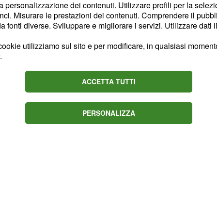
la personalizzazione dei contenuti. Utilizzare profili per la selez
 con rete dell'ex Manuel
ci. Misurare le prestazioni dei contenuti. Comprendere il pubblic
fonti diverse. Sviluppare e migliorare i servizi. Utilizzare dati l
le ha bisogno di giocare
ookie utilizziamo sul sito e per modificare, in qualsiasi momento,
.
 ecco che l'opzione
re a termine quella
ACCETTA TUTTI
n bianconero: il
 qualità del ragazzo
unta ad ottenerlo in
PERSONALIZZA
e.