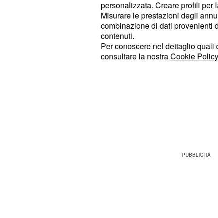
personalizzata. Creare profili per 
dei rossoneri, alla fine sconfitti 0-1
Misurare le prestazioni degli annun
Locatelli.
combinazione di dati provenienti da 
contenuti.
Alto 1,95 m e classe 2005, il centra
Per conoscere nel dettaglio quali c
consultare la nostra
Cookie Policy
per acquisire esperienza e maturità
Granada sarebbe perfetta per porta
maturità utile a potersi poi imporre i
Granada, assolutamente certo delle
nella persona di Matteo Tognozzi, p
prestito fino al termine della stagion