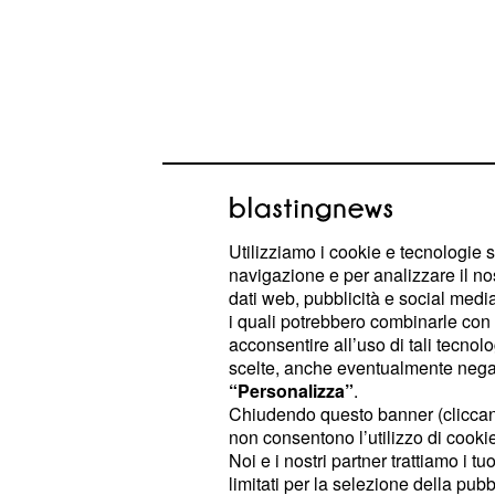
Utilizziamo i cookie e tecnologie s
Huijsen ha giocato il
navigazione e per analizzare il no
dati web, pubblicità e social media,
match ufficiale con la
i quali potrebbero combinarle con a
scorso 22 ottobre
acconsentire all’uso di tali tecnol
scelte, anche eventualmente negand
Creciuto nella Next Gen, Huijsen ha 
“Personalizza”
.
Chiudendo questo banner (clicca
Serie A
il 22 ottobre scorso nella par
non consentono l’utilizzo di cookie 
Juventus
, quando Allegri l'ha spedi
Noi e i nostri partner trattiamo i t
meglio gli ultimi 10 minuti ed evitare
limitati per la selezione della pubb