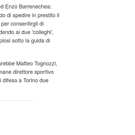
d Enzo Barrenechea:
o di spedire in prestito il
s
per consentirgli di
ndo ai due 'colleghi',
plosi sotto la guida di
arebbe Matteo Tognozzi,
ane direttore sportivo
di difesa a Torino due