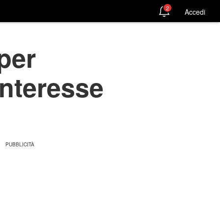
2
Accedi
 per
interesse