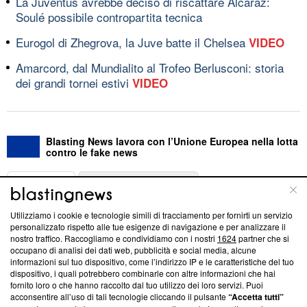
La Juventus avrebbe deciso di riscattare Alcaraz:
Soulé possibile contropartita tecnica
Eurogol di Zhegrova, la Juve batte il Chelsea
VIDEO
Amarcord, dal Mundialito al Trofeo Berlusconi: storia
dei grandi tornei estivi
VIDEO
Blasting News lavora con l’Unione Europea nella lotta
contro le fake news
ABOUT
LINEA EDITORIALE
Utilizziamo i cookie e tecnologie simili di tracciamento per fornirti un servizio
Questa sezione offre informazioni trasparenti su Blasting
personalizzato rispetto alle tue esigenze di navigazione e per analizzare il
nostro traffico. Raccogliamo e condividiamo con i nostri
1624
partner che si
News, sui nostri processi editoriali e su come ci impegniamo a
occupano di analisi dei dati web, pubblicità e social media, alcune
creare news di qualità. Inoltre, afferma la nostra aderenza a
informazioni sul tuo dispositivo, come l’indirizzo IP e le caratteristiche del tuo
‘Trust Project - News with Integrity’
Blasting News non è
dispositivo, i quali potrebbero combinarle con altre informazioni che hai
ancora membro del programma, ma ha richiesto di farne
fornito loro o che hanno raccolto dal tuo utilizzo dei loro servizi. Puoi
parte; Trust Project non ha ancora effettuato una verifica di
acconsentire all’uso di tali tecnologie cliccando il pulsante
“Accetta tutti”