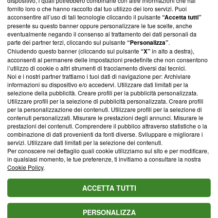
dispositivo, i quali potrebbero combinarle con altre informazioni che hai
ancora membro del programma, ma ha richiesto di farne
fornito loro o che hanno raccolto dal tuo utilizzo dei loro servizi. Puoi
parte; Trust Project non ha ancora effettuato una verifica di
acconsentire all’uso di tali tecnologie cliccando il pulsante
“Accetta tutti”
conformità agli standard.
presente su questo banner oppure personalizzare le tue scelte, anche
eventualmente negando il consenso al trattamento dei dati personali da
parte dei partner terzi, cliccando sul pulsante
“Personalizza”
.
Su di noi
Chiudendo questo banner (cliccando sul pulsante
“X”
in alto a destra),
acconsenti al permanere delle impostazioni predefinite che non consentono
Team editoriale
l’utilizzo di cookie o altri strumenti di tracciamento diversi dai tecnici.
Noi e i nostri partner trattiamo i tuoi dati di navigazione per: Archiviare
Corporate
informazioni su dispositivo e/o accedervi. Utilizzare dati limitati per la
selezione della pubblicità. Creare profili per la pubblicità personalizzata.
Redazione
Utilizzare profili per la selezione di pubblicità personalizzata. Creare profili
per la personalizzazione dei contenuti. Utilizzare profili per la selezione di
Informativa Privacy
contenuti personalizzati. Misurare le prestazioni degli annunci. Misurare le
prestazioni dei contenuti. Comprendere il pubblico attraverso statistiche o la
Cookie Policy
combinazione di dati provenienti da fonti diverse. Sviluppare e migliorare i
servizi. Utilizzare dati limitati per la selezione dei contenuti.
Blasting SA, IDI CHE-247.845.224, Via Carlo Frasca, 3 - 6900
Per conoscere nel dettaglio quali cookie utilizziamo sul sito e per modificare,
Lugano (Svizzera) Tel:
+39 0690258937
in qualsiasi momento, le tue preferenze, ti invitiamo a consultare la nostra
Cookie Policy
.
© 2026 Blasting News
ACCETTA TUTTI
PERSONALIZZA