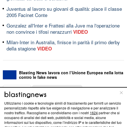
Juventus al lavoro su giovani di qualità: piace il classe
2005 Facinet Conte
Gonzalez all'Inter e Frattesi alla Juve ma l'operazione
non convince i tifosi nerazzurri
VIDEO
Milan-Inter in Australia, finisce in parità il primo derby
della stagione
VIDEO
Blasting News lavora con l’Unione Europea nella lotta
contro le fake news
ABOUT
LINEA EDITORIALE
Utilizziamo i cookie e tecnologie simili di tracciamento per fornirti un servizio
Questa sezione offre informazioni trasparenti su Blasting
personalizzato rispetto alle tue esigenze di navigazione e per analizzare il
nostro traffico. Raccogliamo e condividiamo con i nostri
1624
partner che si
News, sui nostri processi editoriali e su come ci impegniamo a
occupano di analisi dei dati web, pubblicità e social media, alcune
creare news di qualità. Inoltre, afferma la nostra aderenza a
informazioni sul tuo dispositivo, come l’indirizzo IP e le caratteristiche del tuo
‘Trust Project - News with Integrity’
Blasting News non è