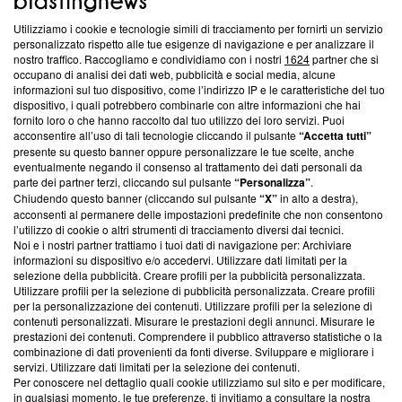
Utilizziamo i cookie e tecnologie simili di tracciamento per fornirti un servizio
Questa sezione offre informazioni trasparenti su Blasting
personalizzato rispetto alle tue esigenze di navigazione e per analizzare il
nostro traffico. Raccogliamo e condividiamo con i nostri
1624
partner che si
News, sui nostri processi editoriali e su come ci impegniamo a
occupano di analisi dei dati web, pubblicità e social media, alcune
creare news di qualità. Inoltre, afferma la nostra aderenza a
informazioni sul tuo dispositivo, come l’indirizzo IP e le caratteristiche del tuo
‘Trust Project - News with Integrity’
Blasting News non è
dispositivo, i quali potrebbero combinarle con altre informazioni che hai
ancora membro del programma, ma ha richiesto di farne
fornito loro o che hanno raccolto dal tuo utilizzo dei loro servizi. Puoi
parte; Trust Project non ha ancora effettuato una verifica di
acconsentire all’uso di tali tecnologie cliccando il pulsante
“Accetta tutti”
conformità agli standard.
presente su questo banner oppure personalizzare le tue scelte, anche
eventualmente negando il consenso al trattamento dei dati personali da
parte dei partner terzi, cliccando sul pulsante
“Personalizza”
.
Su di noi
Chiudendo questo banner (cliccando sul pulsante
“X”
in alto a destra),
acconsenti al permanere delle impostazioni predefinite che non consentono
Team editoriale
l’utilizzo di cookie o altri strumenti di tracciamento diversi dai tecnici.
Noi e i nostri partner trattiamo i tuoi dati di navigazione per: Archiviare
Corporate
informazioni su dispositivo e/o accedervi. Utilizzare dati limitati per la
selezione della pubblicità. Creare profili per la pubblicità personalizzata.
Redazione
Utilizzare profili per la selezione di pubblicità personalizzata. Creare profili
per la personalizzazione dei contenuti. Utilizzare profili per la selezione di
Informativa Privacy
contenuti personalizzati. Misurare le prestazioni degli annunci. Misurare le
prestazioni dei contenuti. Comprendere il pubblico attraverso statistiche o la
Cookie Policy
combinazione di dati provenienti da fonti diverse. Sviluppare e migliorare i
servizi. Utilizzare dati limitati per la selezione dei contenuti.
Blasting SA, IDI CHE-247.845.224, Via Carlo Frasca, 3 - 6900
Per conoscere nel dettaglio quali cookie utilizziamo sul sito e per modificare,
Lugano (Svizzera) Tel:
+39 0690258937
in qualsiasi momento, le tue preferenze, ti invitiamo a consultare la nostra