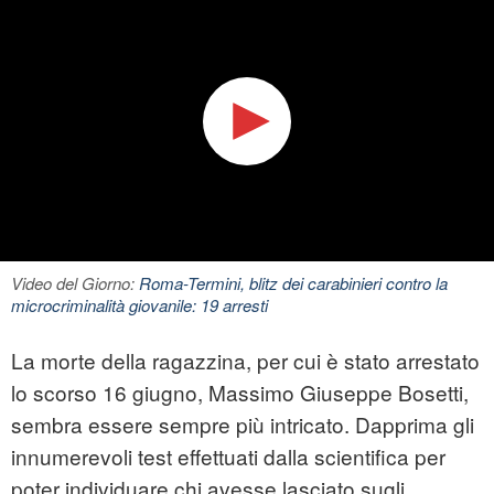
Video del Giorno:
Roma-Termini, blitz dei carabinieri contro la
microcriminalità giovanile: 19 arresti
La morte della ragazzina, per cui è stato arrestato
lo scorso 16 giugno, Massimo Giuseppe Bosetti,
sembra essere sempre più intricato. Dapprima gli
innumerevoli test effettuati dalla scientifica per
poter individuare chi avesse lasciato sugli