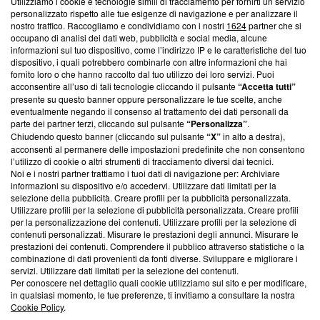
Utilizziamo i cookie e tecnologie simili di tracciamento per fornirti un servizio
Questa sezione offre informazioni trasparenti su Blasting
personalizzato rispetto alle tue esigenze di navigazione e per analizzare il
nostro traffico. Raccogliamo e condividiamo con i nostri
1624
partner che si
News, sui nostri processi editoriali e su come ci impegniamo a
occupano di analisi dei dati web, pubblicità e social media, alcune
creare news di qualità. Inoltre, afferma la nostra aderenza a
informazioni sul tuo dispositivo, come l’indirizzo IP e le caratteristiche del tuo
‘Trust Project - News with Integrity’
Blasting News non è
dispositivo, i quali potrebbero combinarle con altre informazioni che hai
ancora membro del programma, ma ha richiesto di farne
fornito loro o che hanno raccolto dal tuo utilizzo dei loro servizi. Puoi
parte; Trust Project non ha ancora effettuato una verifica di
acconsentire all’uso di tali tecnologie cliccando il pulsante
“Accetta tutti”
conformità agli standard.
presente su questo banner oppure personalizzare le tue scelte, anche
eventualmente negando il consenso al trattamento dei dati personali da
parte dei partner terzi, cliccando sul pulsante
“Personalizza”
.
Su di noi
Chiudendo questo banner (cliccando sul pulsante
“X”
in alto a destra),
acconsenti al permanere delle impostazioni predefinite che non consentono
Team editoriale
l’utilizzo di cookie o altri strumenti di tracciamento diversi dai tecnici.
Noi e i nostri partner trattiamo i tuoi dati di navigazione per: Archiviare
Corporate
informazioni su dispositivo e/o accedervi. Utilizzare dati limitati per la
selezione della pubblicità. Creare profili per la pubblicità personalizzata.
Redazione
Utilizzare profili per la selezione di pubblicità personalizzata. Creare profili
per la personalizzazione dei contenuti. Utilizzare profili per la selezione di
Informativa Privacy
contenuti personalizzati. Misurare le prestazioni degli annunci. Misurare le
prestazioni dei contenuti. Comprendere il pubblico attraverso statistiche o la
Cookie Policy
combinazione di dati provenienti da fonti diverse. Sviluppare e migliorare i
servizi. Utilizzare dati limitati per la selezione dei contenuti.
Blasting SA, IDI CHE-247.845.224, Via Carlo Frasca, 3 - 6900
Per conoscere nel dettaglio quali cookie utilizziamo sul sito e per modificare,
Lugano (Svizzera) Tel:
+39 0690258937
in qualsiasi momento, le tue preferenze, ti invitiamo a consultare la nostra
Cookie Policy
.
© 2026 Blasting News