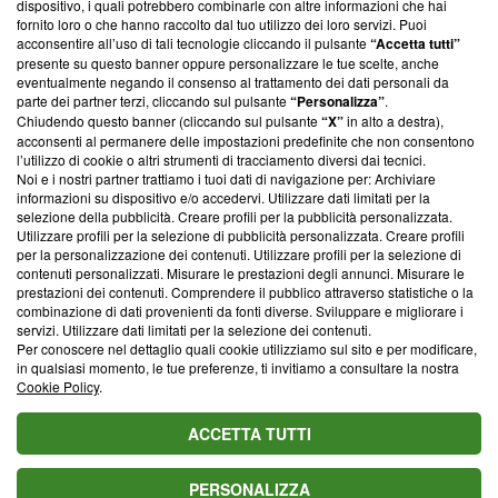
dispositivo, i quali potrebbero combinarle con altre informazioni che hai
ancora membro del programma, ma ha richiesto di farne
fornito loro o che hanno raccolto dal tuo utilizzo dei loro servizi. Puoi
parte; Trust Project non ha ancora effettuato una verifica di
acconsentire all’uso di tali tecnologie cliccando il pulsante
“Accetta tutti”
conformità agli standard.
presente su questo banner oppure personalizzare le tue scelte, anche
eventualmente negando il consenso al trattamento dei dati personali da
parte dei partner terzi, cliccando sul pulsante
“Personalizza”
.
Su di noi
Chiudendo questo banner (cliccando sul pulsante
“X”
in alto a destra),
acconsenti al permanere delle impostazioni predefinite che non consentono
Team editoriale
l’utilizzo di cookie o altri strumenti di tracciamento diversi dai tecnici.
Noi e i nostri partner trattiamo i tuoi dati di navigazione per: Archiviare
Corporate
informazioni su dispositivo e/o accedervi. Utilizzare dati limitati per la
selezione della pubblicità. Creare profili per la pubblicità personalizzata.
Redazione
Utilizzare profili per la selezione di pubblicità personalizzata. Creare profili
per la personalizzazione dei contenuti. Utilizzare profili per la selezione di
Informativa Privacy
contenuti personalizzati. Misurare le prestazioni degli annunci. Misurare le
prestazioni dei contenuti. Comprendere il pubblico attraverso statistiche o la
Cookie Policy
combinazione di dati provenienti da fonti diverse. Sviluppare e migliorare i
servizi. Utilizzare dati limitati per la selezione dei contenuti.
Blasting SA, IDI CHE-247.845.224, Via Carlo Frasca, 3 - 6900
Per conoscere nel dettaglio quali cookie utilizziamo sul sito e per modificare,
Lugano (Svizzera) Tel:
+39 0690258937
in qualsiasi momento, le tue preferenze, ti invitiamo a consultare la nostra
Cookie Policy
.
© 2026 Blasting News
ACCETTA TUTTI
PERSONALIZZA