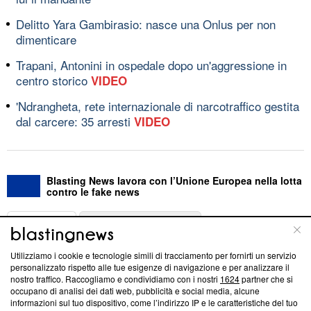
Delitto Yara Gambirasio: nasce una Onlus per non
dimenticare
Trapani, Antonini in ospedale dopo un'aggressione in
centro storico
VIDEO
'Ndrangheta, rete internazionale di narcotraffico gestita
dal carcere: 35 arresti
VIDEO
Blasting News lavora con l’Unione Europea nella lotta
contro le fake news
ABOUT
LINEA EDITORIALE
Utilizziamo i cookie e tecnologie simili di tracciamento per fornirti un servizio
Questa sezione offre informazioni trasparenti su Blasting
personalizzato rispetto alle tue esigenze di navigazione e per analizzare il
nostro traffico. Raccogliamo e condividiamo con i nostri
1624
partner che si
News, sui nostri processi editoriali e su come ci impegniamo a
occupano di analisi dei dati web, pubblicità e social media, alcune
creare news di qualità. Inoltre, afferma la nostra aderenza a
informazioni sul tuo dispositivo, come l’indirizzo IP e le caratteristiche del tuo
‘Trust Project - News with Integrity’
Blasting News non è