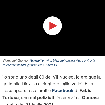
Video del Giorno:
Roma-Termini, blitz dei carabinieri contro la
microcriminalità giovanile: 19 arresti
'Io sono uno degli 80 del VII Nucleo. Io ero quella
notte alla Diaz. Io ci rientrerei mille volte'. E' la
frase apparsa sul profilo
di
Facebook
Fabio
, uno dei
in servizio a
Tortosa
poliziotti
Genova
la notte del 21 luglio 2001.