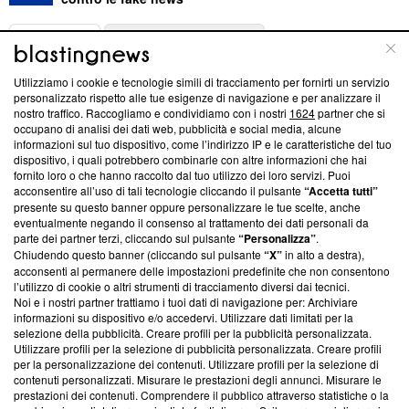
ABOUT
LINEA EDITORIALE
Utilizziamo i cookie e tecnologie simili di tracciamento per fornirti un servizio
Questa sezione offre informazioni trasparenti su Blasting
personalizzato rispetto alle tue esigenze di navigazione e per analizzare il
nostro traffico. Raccogliamo e condividiamo con i nostri
1624
partner che si
News, sui nostri processi editoriali e su come ci impegniamo a
occupano di analisi dei dati web, pubblicità e social media, alcune
creare news di qualità. Inoltre, afferma la nostra aderenza a
informazioni sul tuo dispositivo, come l’indirizzo IP e le caratteristiche del tuo
‘Trust Project - News with Integrity’
Blasting News non è
dispositivo, i quali potrebbero combinarle con altre informazioni che hai
ancora membro del programma, ma ha richiesto di farne
fornito loro o che hanno raccolto dal tuo utilizzo dei loro servizi. Puoi
parte; Trust Project non ha ancora effettuato una verifica di
acconsentire all’uso di tali tecnologie cliccando il pulsante
“Accetta tutti”
conformità agli standard.
presente su questo banner oppure personalizzare le tue scelte, anche
eventualmente negando il consenso al trattamento dei dati personali da
parte dei partner terzi, cliccando sul pulsante
“Personalizza”
.
Su di noi
Chiudendo questo banner (cliccando sul pulsante
“X”
in alto a destra),
acconsenti al permanere delle impostazioni predefinite che non consentono
Team editoriale
l’utilizzo di cookie o altri strumenti di tracciamento diversi dai tecnici.
Noi e i nostri partner trattiamo i tuoi dati di navigazione per: Archiviare
Corporate
informazioni su dispositivo e/o accedervi. Utilizzare dati limitati per la
selezione della pubblicità. Creare profili per la pubblicità personalizzata.
Redazione
Utilizzare profili per la selezione di pubblicità personalizzata. Creare profili
per la personalizzazione dei contenuti. Utilizzare profili per la selezione di
Informativa Privacy
contenuti personalizzati. Misurare le prestazioni degli annunci. Misurare le
prestazioni dei contenuti. Comprendere il pubblico attraverso statistiche o la
Cookie Policy