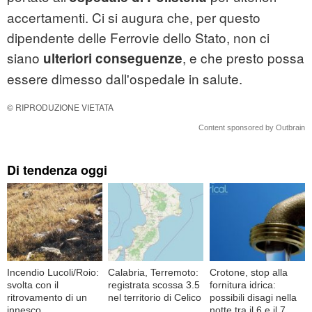
accertamenti. Ci si augura che, per questo
dipendente delle Ferrovie dello Stato, non ci
siano
, e che presto possa
ulteriori conseguenze
essere dimesso dall'ospedale in salute.
© RIPRODUZIONE VIETATA
Content sponsored by Outbrain
Di tendenza oggi
Incendio Lucoli/Roio:
Calabria, Terremoto:
Crotone, stop alla
svolta con il
registrata scossa 3.5
fornitura idrica:
ritrovamento di un
nel territorio di Celico
possibili disagi nella
innesco
notte tra il 6 e il 7