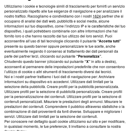
Utilizziamo i cookie e tecnologie simili di tracciamento per fornirti un servizio
Questa sezione offre informazioni trasparenti su Blasting
personalizzato rispetto alle tue esigenze di navigazione e per analizzare il
nostro traffico. Raccogliamo e condividiamo con i nostri
1624
partner che si
News, sui nostri processi editoriali e su come ci impegniamo a
occupano di analisi dei dati web, pubblicità e social media, alcune
creare news di qualità. Inoltre, afferma la nostra aderenza a
informazioni sul tuo dispositivo, come l’indirizzo IP e le caratteristiche del tuo
‘Trust Project - News with Integrity’
Blasting News non è
dispositivo, i quali potrebbero combinarle con altre informazioni che hai
ancora membro del programma, ma ha richiesto di farne
fornito loro o che hanno raccolto dal tuo utilizzo dei loro servizi. Puoi
parte; Trust Project non ha ancora effettuato una verifica di
acconsentire all’uso di tali tecnologie cliccando il pulsante
“Accetta tutti”
conformità agli standard.
presente su questo banner oppure personalizzare le tue scelte, anche
eventualmente negando il consenso al trattamento dei dati personali da
parte dei partner terzi, cliccando sul pulsante
“Personalizza”
.
Su di noi
Chiudendo questo banner (cliccando sul pulsante
“X”
in alto a destra),
acconsenti al permanere delle impostazioni predefinite che non consentono
Team editoriale
l’utilizzo di cookie o altri strumenti di tracciamento diversi dai tecnici.
Noi e i nostri partner trattiamo i tuoi dati di navigazione per: Archiviare
Corporate
informazioni su dispositivo e/o accedervi. Utilizzare dati limitati per la
selezione della pubblicità. Creare profili per la pubblicità personalizzata.
Redazione
Utilizzare profili per la selezione di pubblicità personalizzata. Creare profili
per la personalizzazione dei contenuti. Utilizzare profili per la selezione di
Informativa Privacy
contenuti personalizzati. Misurare le prestazioni degli annunci. Misurare le
prestazioni dei contenuti. Comprendere il pubblico attraverso statistiche o la
Cookie Policy
combinazione di dati provenienti da fonti diverse. Sviluppare e migliorare i
servizi. Utilizzare dati limitati per la selezione dei contenuti.
Blasting SA, IDI CHE-247.845.224, Via Carlo Frasca, 3 - 6900
Per conoscere nel dettaglio quali cookie utilizziamo sul sito e per modificare,
Lugano (Svizzera) Tel:
+39 0690258937
in qualsiasi momento, le tue preferenze, ti invitiamo a consultare la nostra