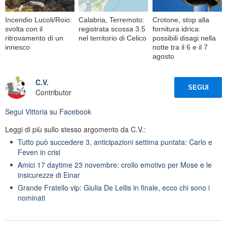
Incendio Lucoli/Roio:
Calabria, Terremoto:
Crotone, stop alla
svolta con il
registrata scossa 3.5
fornitura idrica:
ritrovamento di un
nel territorio di Celico
possibili disagi nella
innesco
notte tra il 6 e il 7
agosto
C.V.
SEGUI
Contributor
Segui
Vittoria
su Facebook
Leggi di più sullo stesso argomento da C.V.:
Tutto può succedere 3, anticipazioni settima puntata: Carlo e
Feven in crisi
Amici 17 daytime 23 novembre: crollo emotivo per Mose e le
insicurezze di Einar
Grande Fratello vip: Giulia De Lellis in finale, ecco chi sono i
nominati