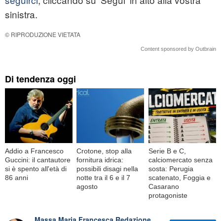
sinistra.
© RIPRODUZIONE VIETATA
Content sponsored by Outbrain
Di tendenza oggi
Addio a Francesco
Crotone, stop alla
Serie B e C,
Guccini: il cantautore
fornitura idrica:
calciomercato senza
si è spento all'età di
possibili disagi nella
sosta: Perugia
86 anni
notte tra il 6 e il 7
scatenato, Foggia e
agosto
Casarano
protagoniste
Massa Maria Francesca Redazione