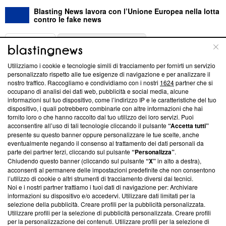
Blasting News lavora con l’Unione Europea nella lotta
contro le fake news
ABOUT
LINEA EDITORIALE
Utilizziamo i cookie e tecnologie simili di tracciamento per fornirti un servizio
Questa sezione offre informazioni trasparenti su Blasting
personalizzato rispetto alle tue esigenze di navigazione e per analizzare il
nostro traffico. Raccogliamo e condividiamo con i nostri
1624
partner che si
News, sui nostri processi editoriali e su come ci impegniamo a
occupano di analisi dei dati web, pubblicità e social media, alcune
creare news di qualità. Inoltre, afferma la nostra aderenza a
informazioni sul tuo dispositivo, come l’indirizzo IP e le caratteristiche del tuo
‘Trust Project - News with Integrity’
Blasting News non è
dispositivo, i quali potrebbero combinarle con altre informazioni che hai
ancora membro del programma, ma ha richiesto di farne
fornito loro o che hanno raccolto dal tuo utilizzo dei loro servizi. Puoi
parte; Trust Project non ha ancora effettuato una verifica di
acconsentire all’uso di tali tecnologie cliccando il pulsante
“Accetta tutti”
conformità agli standard.
presente su questo banner oppure personalizzare le tue scelte, anche
eventualmente negando il consenso al trattamento dei dati personali da
parte dei partner terzi, cliccando sul pulsante
“Personalizza”
.
Su di noi
Chiudendo questo banner (cliccando sul pulsante
“X”
in alto a destra),
acconsenti al permanere delle impostazioni predefinite che non consentono
Team editoriale
l’utilizzo di cookie o altri strumenti di tracciamento diversi dai tecnici.
Noi e i nostri partner trattiamo i tuoi dati di navigazione per: Archiviare
Corporate
informazioni su dispositivo e/o accedervi. Utilizzare dati limitati per la
selezione della pubblicità. Creare profili per la pubblicità personalizzata.
Redazione
Utilizzare profili per la selezione di pubblicità personalizzata. Creare profili
per la personalizzazione dei contenuti. Utilizzare profili per la selezione di
Informativa Privacy