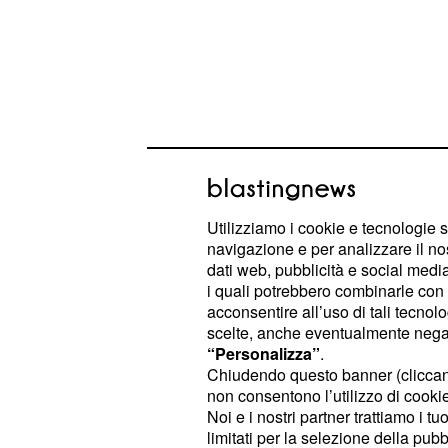
Utilizziamo i cookie e tecnologie s
navigazione e per analizzare il no
Poco dopo diventa direttore generale 
dati web, pubblicità e social media,
nella sua città Natale, e nel 1982 c
i quali potrebbero combinarle con a
acconsentire all’uso di tali tecnol
aprendo la Scuola Europea dell'Onc
scelte, anche eventualmente negand
l'Istituto Oncologico Italiano, la sua
“Personalizza”
.
diventando in brevissimo tempo, un
Chiudendo questo banner (clicca
non consentono l’utilizzo di cookie 
prevenzione dei tumori a livello mond
Noi e i nostri partner trattiamo i t
la quadrantectomia, cioè un impatto
limitati per la selezione della pubb