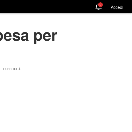
2
Accedi
pesa per