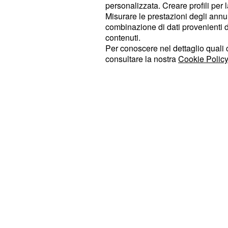
meno invasivo, ma per questo non m
personalizzata. Creare profili per 
Misurare le prestazioni degli annun
mastectomia, alla lotta al cancro al
combinazione di dati provenienti da 
lavorato approfonditamente
per migl
contenuti.
ideando quella intraoperatoria (cio
Per conoscere nel dettaglio quali c
consultare la nostra
Cookie Policy
effettuata durante l'operazione). Ne
Fondazione Veronesi , dove sostiene
diffondendo almondo le nuove sco