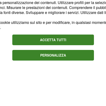
eno efficace della
la personalizzazione dei contenuti. Utilizzare profili per la selez
ci. Misurare le prestazioni dei contenuti. Comprendere il pubblic
 seno,
negli ultimi anni ha
fonti diverse. Sviluppare e migliorare i servizi. Utilizzare dati l
iorare la radioterapia,
è una seduta unica
ookie utilizziamo sul sito e per modificare, in qualsiasi momento,
.
l 2003 inaugura la
 la ricerca,
ACCETTA TUTTI
.
perte scientifiche
PERSONALIZZA