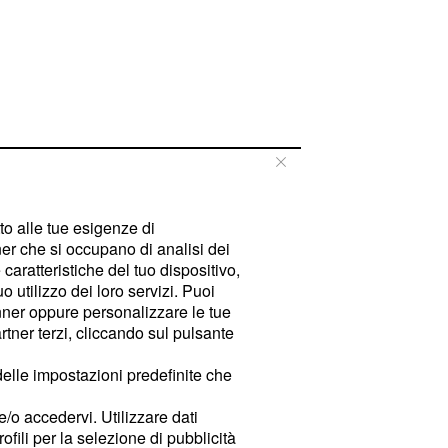
tto alle tue esigenze di
er che si occupano di analisi dei
caratteristiche del tuo dispositivo,
 utilizzo dei loro servizi. Puoi
ner oppure personalizzare le tue
tner terzi, cliccando sul pulsante
delle impostazioni predefinite che
e/o accedervi. Utilizzare dati
rofili per la selezione di pubblicità