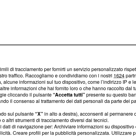
imili di tracciamento per fornirti un servizio personalizzato rispe
stro traffico. Raccogliamo e condividiamo con i nostri
1624
partn
all'Istituto dei Tumori
 alcune informazioni sul tuo dispositivo, come l’indirizzo IP e le 
orona il suo sogno
ltre informazioni che hai fornito loro o che hanno raccolto dal tuo
ogie cliccando il pulsante
“Accetta tutti”
presente su questo ban
ologia. Nel 1991 fonda
o il consenso al trattamento dei dati personali da parte dei par
 grande creatura,
 esempio per la cura e
ndo sul pulsante
“X”
in alto a destra), acconsenti al permanere 
o altri strumenti di tracciamento diversi dai tecnici.
iale. Qui, oltre a ideare
uoi dati di navigazione per: Archiviare informazioni su dispositivo 
 estetico e psicologico
licità. Creare profili per la pubblicità personalizzata. Utilizzare p