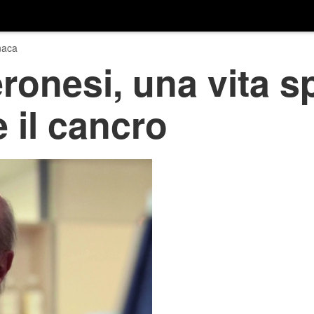
naca
onesi, una vita s
 il cancro