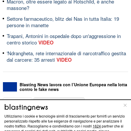
Macron, oltre essere legato ai Rotschild, è anche
massone?
Settore farmaceutico, blitz dei Nas in tutta Italia: 19
persone in manette
Trapani, Antonini in ospedale dopo un'aggressione in
centro storico
VIDEO
'Ndrangheta, rete internazionale di narcotraffico gestita
dal carcere: 35 arresti
VIDEO
Blasting News lavora con l’Unione Europea nella lotta
contro le fake news
ABOUT
LINEA EDITORIALE
Utilizziamo i cookie e tecnologie simili di tracciamento per fornirti un servizio
Questa sezione offre informazioni trasparenti su Blasting
personalizzato rispetto alle tue esigenze di navigazione e per analizzare il
nostro traffico. Raccogliamo e condividiamo con i nostri
1624
partner che si
News, sui nostri processi editoriali e su come ci impegniamo a
occupano di analisi dei dati web, pubblicità e social media, alcune