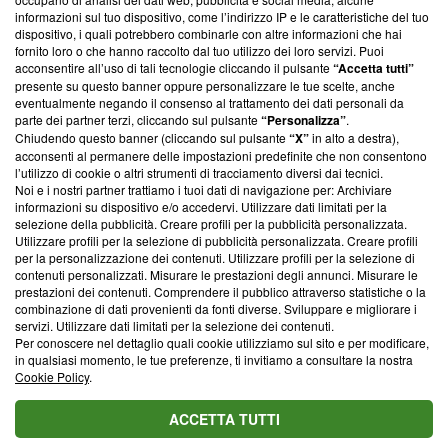
creare news di qualità. Inoltre, afferma la nostra aderenza a
informazioni sul tuo dispositivo, come l’indirizzo IP e le caratteristiche del tuo
‘Trust Project - News with Integrity’
Blasting News non è
dispositivo, i quali potrebbero combinarle con altre informazioni che hai
ancora membro del programma, ma ha richiesto di farne
fornito loro o che hanno raccolto dal tuo utilizzo dei loro servizi. Puoi
parte; Trust Project non ha ancora effettuato una verifica di
acconsentire all’uso di tali tecnologie cliccando il pulsante
“Accetta tutti”
conformità agli standard.
presente su questo banner oppure personalizzare le tue scelte, anche
eventualmente negando il consenso al trattamento dei dati personali da
parte dei partner terzi, cliccando sul pulsante
“Personalizza”
.
Su di noi
Chiudendo questo banner (cliccando sul pulsante
“X”
in alto a destra),
acconsenti al permanere delle impostazioni predefinite che non consentono
Team editoriale
l’utilizzo di cookie o altri strumenti di tracciamento diversi dai tecnici.
Noi e i nostri partner trattiamo i tuoi dati di navigazione per: Archiviare
Corporate
informazioni su dispositivo e/o accedervi. Utilizzare dati limitati per la
selezione della pubblicità. Creare profili per la pubblicità personalizzata.
Redazione
Utilizzare profili per la selezione di pubblicità personalizzata. Creare profili
per la personalizzazione dei contenuti. Utilizzare profili per la selezione di
Informativa Privacy
contenuti personalizzati. Misurare le prestazioni degli annunci. Misurare le
prestazioni dei contenuti. Comprendere il pubblico attraverso statistiche o la
Cookie Policy
combinazione di dati provenienti da fonti diverse. Sviluppare e migliorare i
servizi. Utilizzare dati limitati per la selezione dei contenuti.
Blasting SA, IDI CHE-247.845.224, Via Carlo Frasca, 3 - 6900
Per conoscere nel dettaglio quali cookie utilizziamo sul sito e per modificare,
Lugano (Svizzera) Tel:
+39 0690258937
in qualsiasi momento, le tue preferenze, ti invitiamo a consultare la nostra
Cookie Policy
.
© 2026 Blasting News
ACCETTA TUTTI