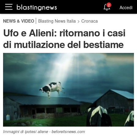
2
Accedi
NEWS & VIDEO
Blasting News Italia
>
Cronaca
Ufo e Alieni: ritornano i casi
di mutilazione del bestiame
Immagini di ipotesi aliene - beforeitsnews.com