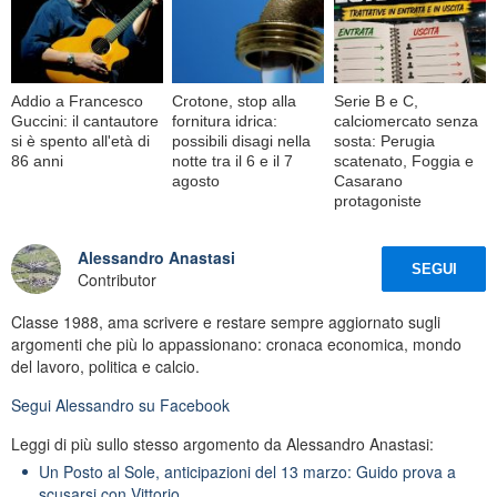
Addio a Francesco
Crotone, stop alla
Serie B e C,
Guccini: il cantautore
fornitura idrica:
calciomercato senza
si è spento all'età di
possibili disagi nella
sosta: Perugia
86 anni
notte tra il 6 e il 7
scatenato, Foggia e
agosto
Casarano
protagoniste
Alessandro Anastasi
SEGUI
Contributor
Classe 1988, ama scrivere e restare sempre aggiornato sugli
argomenti che più lo appassionano: cronaca economica, mondo
del lavoro, politica e calcio.
Segui
Alessandro
su Facebook
Leggi di più sullo stesso argomento da Alessandro Anastasi:
Un Posto al Sole, anticipazioni del 13 marzo: Guido prova a
scusarsi con Vittorio