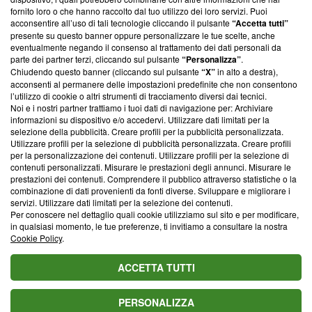
ancora membro del programma, ma ha richiesto di farne
fornito loro o che hanno raccolto dal tuo utilizzo dei loro servizi. Puoi
parte; Trust Project non ha ancora effettuato una verifica di
acconsentire all’uso di tali tecnologie cliccando il pulsante
“Accetta tutti”
conformità agli standard.
presente su questo banner oppure personalizzare le tue scelte, anche
eventualmente negando il consenso al trattamento dei dati personali da
parte dei partner terzi, cliccando sul pulsante
“Personalizza”
.
Su di noi
Chiudendo questo banner (cliccando sul pulsante
“X”
in alto a destra),
acconsenti al permanere delle impostazioni predefinite che non consentono
Team editoriale
l’utilizzo di cookie o altri strumenti di tracciamento diversi dai tecnici.
Noi e i nostri partner trattiamo i tuoi dati di navigazione per: Archiviare
Corporate
informazioni su dispositivo e/o accedervi. Utilizzare dati limitati per la
selezione della pubblicità. Creare profili per la pubblicità personalizzata.
Redazione
Utilizzare profili per la selezione di pubblicità personalizzata. Creare profili
per la personalizzazione dei contenuti. Utilizzare profili per la selezione di
Informativa Privacy
contenuti personalizzati. Misurare le prestazioni degli annunci. Misurare le
prestazioni dei contenuti. Comprendere il pubblico attraverso statistiche o la
Cookie Policy
combinazione di dati provenienti da fonti diverse. Sviluppare e migliorare i
servizi. Utilizzare dati limitati per la selezione dei contenuti.
Blasting SA, IDI CHE-247.845.224, Via Carlo Frasca, 3 - 6900
Per conoscere nel dettaglio quali cookie utilizziamo sul sito e per modificare,
Lugano (Svizzera) Tel:
+39 0690258937
in qualsiasi momento, le tue preferenze, ti invitiamo a consultare la nostra
Cookie Policy
.
© 2026 Blasting News
ACCETTA TUTTI
PERSONALIZZA