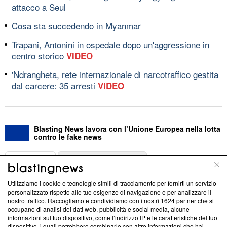
attacco a Seul
Cosa sta succedendo in Myanmar
Trapani, Antonini in ospedale dopo un'aggressione in
centro storico
VIDEO
'Ndrangheta, rete internazionale di narcotraffico gestita
dal carcere: 35 arresti
VIDEO
Blasting News lavora con l’Unione Europea nella lotta
contro le fake news
ABOUT
LINEA EDITORIALE
Utilizziamo i cookie e tecnologie simili di tracciamento per fornirti un servizio
Questa sezione offre informazioni trasparenti su Blasting
personalizzato rispetto alle tue esigenze di navigazione e per analizzare il
nostro traffico. Raccogliamo e condividiamo con i nostri
1624
partner che si
News, sui nostri processi editoriali e su come ci impegniamo a
occupano di analisi dei dati web, pubblicità e social media, alcune
creare news di qualità. Inoltre, afferma la nostra aderenza a
informazioni sul tuo dispositivo, come l’indirizzo IP e le caratteristiche del tuo
‘Trust Project - News with Integrity’
Blasting News non è
dispositivo, i quali potrebbero combinarle con altre informazioni che hai