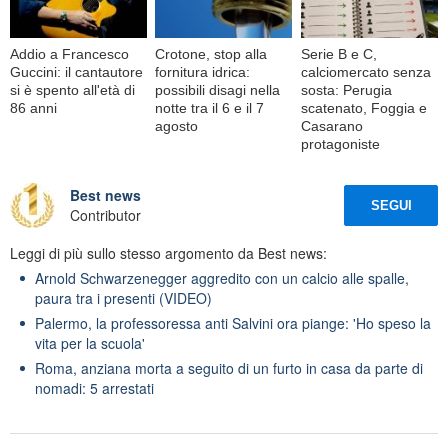
Addio a Francesco
Crotone, stop alla
Serie B e C,
Guccini: il cantautore
fornitura idrica:
calciomercato senza
si è spento all'età di
possibili disagi nella
sosta: Perugia
86 anni
notte tra il 6 e il 7
scatenato, Foggia e
agosto
Casarano
protagoniste
Best news
SEGUI
Contributor
Leggi di più sullo stesso argomento da Best news:
Arnold Schwarzenegger aggredito con un calcio alle spalle,
paura tra i presenti (VIDEO)
Palermo, la professoressa anti Salvini ora piange: 'Ho speso la
vita per la scuola'
Roma, anziana morta a seguito di un furto in casa da parte di
nomadi: 5 arrestati