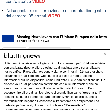
centro storico
VIDEO
'Ndrangheta, rete internazionale di narcotraffico gestita
dal carcere: 35 arresti
VIDEO
Blasting News lavora con l’Unione Europea nella lotta
contro le fake news
ABOUT
LINEA EDITORIALE
Utilizziamo i cookie e tecnologie simili di tracciamento per fornirti un servizio
Questa sezione offre informazioni trasparenti su Blasting
personalizzato rispetto alle tue esigenze di navigazione e per analizzare il
nostro traffico. Raccogliamo e condividiamo con i nostri
1624
partner che si
News, sui nostri processi editoriali e su come ci impegniamo a
occupano di analisi dei dati web, pubblicità e social media, alcune
creare news di qualità. Inoltre, afferma la nostra aderenza a
informazioni sul tuo dispositivo, come l’indirizzo IP e le caratteristiche del tuo
‘Trust Project - News with Integrity’
Blasting News non è
dispositivo, i quali potrebbero combinarle con altre informazioni che hai
ancora membro del programma, ma ha richiesto di farne
fornito loro o che hanno raccolto dal tuo utilizzo dei loro servizi. Puoi
parte; Trust Project non ha ancora effettuato una verifica di
acconsentire all’uso di tali tecnologie cliccando il pulsante
“Accetta tutti”
conformità agli standard.
presente su questo banner oppure personalizzare le tue scelte, anche
eventualmente negando il consenso al trattamento dei dati personali da
parte dei partner terzi, cliccando sul pulsante
“Personalizza”
.
Su di noi
Chiudendo questo banner (cliccando sul pulsante
“X”
in alto a destra),