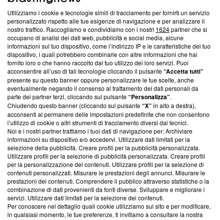
Utilizziamo i cookie e tecnologie simili di tracciamento per fornirti un servizio
Questa sezione offre informazioni trasparenti su Blasting
personalizzato rispetto alle tue esigenze di navigazione e per analizzare il
nostro traffico. Raccogliamo e condividiamo con i nostri
1624
partner che si
News, sui nostri processi editoriali e su come ci impegniamo a
occupano di analisi dei dati web, pubblicità e social media, alcune
creare news di qualità. Inoltre, afferma la nostra aderenza a
informazioni sul tuo dispositivo, come l’indirizzo IP e le caratteristiche del tuo
‘Trust Project - News with Integrity’
Blasting News non è
dispositivo, i quali potrebbero combinarle con altre informazioni che hai
ancora membro del programma, ma ha richiesto di farne
fornito loro o che hanno raccolto dal tuo utilizzo dei loro servizi. Puoi
parte; Trust Project non ha ancora effettuato una verifica di
acconsentire all’uso di tali tecnologie cliccando il pulsante
“Accetta tutti”
conformità agli standard.
presente su questo banner oppure personalizzare le tue scelte, anche
eventualmente negando il consenso al trattamento dei dati personali da
parte dei partner terzi, cliccando sul pulsante
“Personalizza”
.
Su di noi
Chiudendo questo banner (cliccando sul pulsante
“X”
in alto a destra),
acconsenti al permanere delle impostazioni predefinite che non consentono
Team editoriale
l’utilizzo di cookie o altri strumenti di tracciamento diversi dai tecnici.
Noi e i nostri partner trattiamo i tuoi dati di navigazione per: Archiviare
Corporate
informazioni su dispositivo e/o accedervi. Utilizzare dati limitati per la
selezione della pubblicità. Creare profili per la pubblicità personalizzata.
Redazione
Utilizzare profili per la selezione di pubblicità personalizzata. Creare profili
per la personalizzazione dei contenuti. Utilizzare profili per la selezione di
Informativa Privacy
contenuti personalizzati. Misurare le prestazioni degli annunci. Misurare le
prestazioni dei contenuti. Comprendere il pubblico attraverso statistiche o la
Cookie Policy
combinazione di dati provenienti da fonti diverse. Sviluppare e migliorare i
servizi. Utilizzare dati limitati per la selezione dei contenuti.
Blasting SA, IDI CHE-247.845.224, Via Carlo Frasca, 3 - 6900
Per conoscere nel dettaglio quali cookie utilizziamo sul sito e per modificare,
Lugano (Svizzera) Tel:
+39 0690258937
in qualsiasi momento, le tue preferenze, ti invitiamo a consultare la nostra