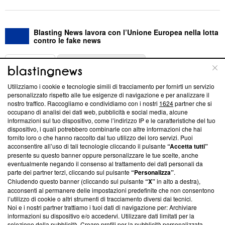
Blasting News lavora con l’Unione Europea nella lotta
contro le fake news
ABOUT
LINEA EDITORIALE
Utilizziamo i cookie e tecnologie simili di tracciamento per fornirti un servizio
Questa sezione offre informazioni trasparenti su Blasting
personalizzato rispetto alle tue esigenze di navigazione e per analizzare il
nostro traffico. Raccogliamo e condividiamo con i nostri
1624
partner che si
News, sui nostri processi editoriali e su come ci impegniamo a
occupano di analisi dei dati web, pubblicità e social media, alcune
creare news di qualità. Inoltre, afferma la nostra aderenza a
informazioni sul tuo dispositivo, come l’indirizzo IP e le caratteristiche del tuo
‘Trust Project - News with Integrity’
Blasting News non è
dispositivo, i quali potrebbero combinarle con altre informazioni che hai
ancora membro del programma, ma ha richiesto di farne
fornito loro o che hanno raccolto dal tuo utilizzo dei loro servizi. Puoi
parte; Trust Project non ha ancora effettuato una verifica di
acconsentire all’uso di tali tecnologie cliccando il pulsante
“Accetta tutti”
conformità agli standard.
presente su questo banner oppure personalizzare le tue scelte, anche
eventualmente negando il consenso al trattamento dei dati personali da
parte dei partner terzi, cliccando sul pulsante
“Personalizza”
.
Su di noi
Chiudendo questo banner (cliccando sul pulsante
“X”
in alto a destra),
acconsenti al permanere delle impostazioni predefinite che non consentono
Team editoriale
l’utilizzo di cookie o altri strumenti di tracciamento diversi dai tecnici.
Noi e i nostri partner trattiamo i tuoi dati di navigazione per: Archiviare
Corporate
informazioni su dispositivo e/o accedervi. Utilizzare dati limitati per la
selezione della pubblicità. Creare profili per la pubblicità personalizzata.