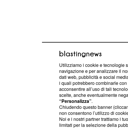
La piccola ha dichiarato dinnanzi al
Rossana Massimo Esposito, della pr
Utilizziamo i cookie e tecnologie s
Aversa, di essere scappata per amo
navigazione e per analizzare il no
di provare
un sentimento verso quel
dati web, pubblicità e social media,
i quali potrebbero combinarle con a
più grande di lei
, conosciuto sui soc
acconsentire all’uso di tali tecnol
scelte, anche eventualmente negand
L'adolescente, che ha parlato con il 
“Personalizza”
.
ore di fila, in presenza di una psicoa
Chiudendo questo banner (clicca
non consentono l’utilizzo di cookie 
elementi che adesso sono al vaglio d
Noi e i nostri partner trattiamo i t
L'obiettivo, ora che la piccola Rosa 
limitati per la selezione della pubb