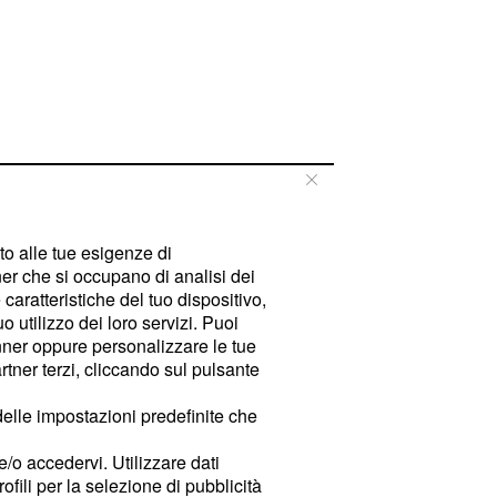
tto alle tue esigenze di
er che si occupano di analisi dei
caratteristiche del tuo dispositivo,
 utilizzo dei loro servizi. Puoi
ner oppure personalizzare le tue
tner terzi, cliccando sul pulsante
delle impostazioni predefinite che
e/o accedervi. Utilizzare dati
rofili per la selezione di pubblicità