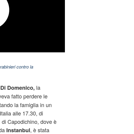
abinieri contro la
la
Di Domenico,
veva fatto perdere le
tando la famiglia in un
talia alle 17.30, di
o di Capodichino, dove è
 da
, è stata
Instanbul