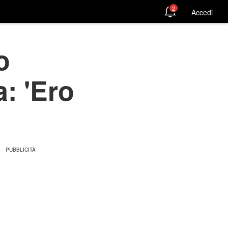
2
Accedi
o
: 'Ero