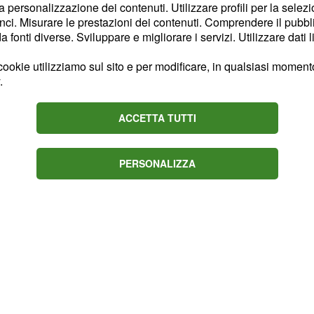
esi, per comprendere anche
la personalizzazione dei contenuti. Utilizzare profili per la selez
ci. Misurare le prestazioni dei contenuti. Comprendere il pubblic
tà del suo innamorato,
Alì
fonti diverse. Sviluppare e migliorare i servizi. Utilizzare dati l
ookie utilizziamo sul sito e per modificare, in qualsiasi momento,
, residente a Brescia,
.
parsa
della ragazzina,
tura internazionale.
ACCETTA TUTTI
PERSONALIZZA