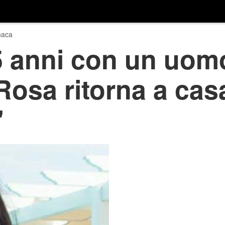
naca
15 anni con un uom
Rosa ritorna a casa
'