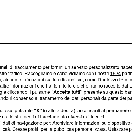
 pubblico ministero,
ocura di Napoli Nord di
imili di tracciamento per fornirti un servizio personalizzato rispe
re, perché era convinta
stro traffico. Raccogliamo e condividiamo con i nostri
1624
partn
l'uomo pakistano molto
 alcune informazioni sul tuo dispositivo, come l’indirizzo IP e le 
ltre informazioni che hai fornito loro o che hanno raccolto dal tuo
ial network.
ogie cliccando il pulsante
“Accetta tutti”
presente su questo ban
o il consenso al trattamento dei dati personali da parte dei par
magistrato per più di tre
nalista, ha rivelato
ndo sul pulsante
“X”
in alto a destra), acconsenti al permanere 
o altri strumenti di tracciamento diversi dai tecnici.
egli inquirenti.
uoi dati di navigazione per: Archiviare informazioni su dispositivo 
è tornata dai suoi cari, è
licità. Creare profili per la pubblicità personalizzata. Utilizzare p