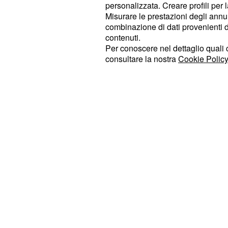
quello di ricostruire tutti i dieci m
personalizzata. Creare profili per 
Misurare le prestazioni degli annun
il ruolo e le rispettive responsabili
combinazione di dati provenienti da 
.
Qasib
contenuti.
Per conoscere nel dettaglio quali c
Sul capo del ventottenne pachistano
consultare la nostra
Cookie Policy
ma resosi irreperibile dopo la
Scom
per adesso pende un mandato di cat