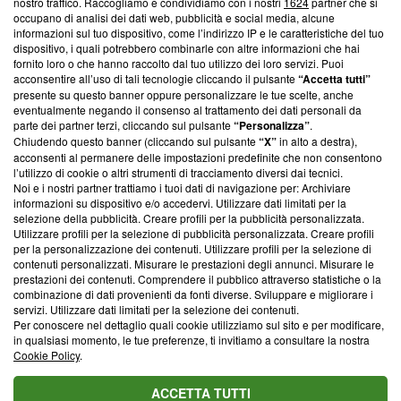
nostro traffico. Raccogliamo e condividiamo con i nostri
1624
partner che si
News, sui nostri processi editoriali e su come ci impegniamo a
occupano di analisi dei dati web, pubblicità e social media, alcune
creare news di qualità. Inoltre, afferma la nostra aderenza a
informazioni sul tuo dispositivo, come l’indirizzo IP e le caratteristiche del tuo
‘Trust Project - News with Integrity’
Blasting News non è
dispositivo, i quali potrebbero combinarle con altre informazioni che hai
ancora membro del programma, ma ha richiesto di farne
fornito loro o che hanno raccolto dal tuo utilizzo dei loro servizi. Puoi
parte; Trust Project non ha ancora effettuato una verifica di
acconsentire all’uso di tali tecnologie cliccando il pulsante
“Accetta tutti”
conformità agli standard.
presente su questo banner oppure personalizzare le tue scelte, anche
eventualmente negando il consenso al trattamento dei dati personali da
parte dei partner terzi, cliccando sul pulsante
“Personalizza”
.
Su di noi
Chiudendo questo banner (cliccando sul pulsante
“X”
in alto a destra),
acconsenti al permanere delle impostazioni predefinite che non consentono
Team editoriale
l’utilizzo di cookie o altri strumenti di tracciamento diversi dai tecnici.
Noi e i nostri partner trattiamo i tuoi dati di navigazione per: Archiviare
Corporate
informazioni su dispositivo e/o accedervi. Utilizzare dati limitati per la
selezione della pubblicità. Creare profili per la pubblicità personalizzata.
Redazione
Utilizzare profili per la selezione di pubblicità personalizzata. Creare profili
per la personalizzazione dei contenuti. Utilizzare profili per la selezione di
Informativa Privacy
contenuti personalizzati. Misurare le prestazioni degli annunci. Misurare le
prestazioni dei contenuti. Comprendere il pubblico attraverso statistiche o la
Cookie Policy
combinazione di dati provenienti da fonti diverse. Sviluppare e migliorare i
servizi. Utilizzare dati limitati per la selezione dei contenuti.
Blasting SA, IDI CHE-247.845.224, Via Carlo Frasca, 3 - 6900
Per conoscere nel dettaglio quali cookie utilizziamo sul sito e per modificare,
Lugano (Svizzera) Tel:
+39 0690258937
in qualsiasi momento, le tue preferenze, ti invitiamo a consultare la nostra
Cookie Policy
.
© 2026 Blasting News
ACCETTA TUTTI