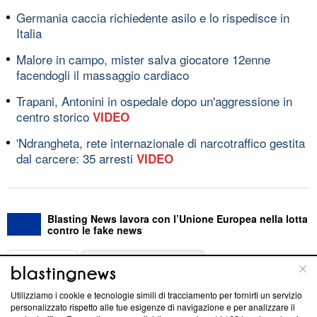
Germania caccia richiedente asilo e lo rispedisce in
Italia
Malore in campo, mister salva giocatore 12enne
facendogli il massaggio cardiaco
Trapani, Antonini in ospedale dopo un'aggressione in
centro storico
VIDEO
'Ndrangheta, rete internazionale di narcotraffico gestita
dal carcere: 35 arresti
VIDEO
Blasting News lavora con l’Unione Europea nella lotta
contro le fake news
ABOUT
LINEA EDITORIALE
Utilizziamo i cookie e tecnologie simili di tracciamento per fornirti un servizio
Questa sezione offre informazioni trasparenti su Blasting
personalizzato rispetto alle tue esigenze di navigazione e per analizzare il