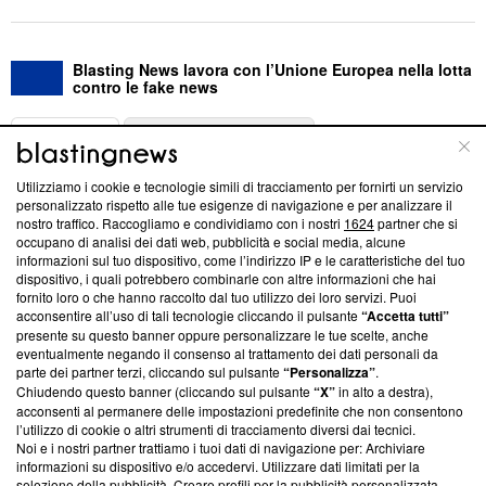
Blasting News lavora con l’Unione Europea nella lotta
contro le fake news
ABOUT
LINEA EDITORIALE
Utilizziamo i cookie e tecnologie simili di tracciamento per fornirti un servizio
Questa sezione offre informazioni trasparenti su Blasting
personalizzato rispetto alle tue esigenze di navigazione e per analizzare il
nostro traffico. Raccogliamo e condividiamo con i nostri
1624
partner che si
News, sui nostri processi editoriali e su come ci impegniamo a
occupano di analisi dei dati web, pubblicità e social media, alcune
creare news di qualità. Inoltre, afferma la nostra aderenza a
informazioni sul tuo dispositivo, come l’indirizzo IP e le caratteristiche del tuo
‘Trust Project - News with Integrity’
Blasting News non è
dispositivo, i quali potrebbero combinarle con altre informazioni che hai
ancora membro del programma, ma ha richiesto di farne
fornito loro o che hanno raccolto dal tuo utilizzo dei loro servizi. Puoi
parte; Trust Project non ha ancora effettuato una verifica di
acconsentire all’uso di tali tecnologie cliccando il pulsante
“Accetta tutti”
conformità agli standard.
presente su questo banner oppure personalizzare le tue scelte, anche
eventualmente negando il consenso al trattamento dei dati personali da
parte dei partner terzi, cliccando sul pulsante
“Personalizza”
.
Su di noi
Chiudendo questo banner (cliccando sul pulsante
“X”
in alto a destra),
acconsenti al permanere delle impostazioni predefinite che non consentono
Team editoriale
l’utilizzo di cookie o altri strumenti di tracciamento diversi dai tecnici.
Noi e i nostri partner trattiamo i tuoi dati di navigazione per: Archiviare
Corporate
informazioni su dispositivo e/o accedervi. Utilizzare dati limitati per la
selezione della pubblicità. Creare profili per la pubblicità personalizzata.