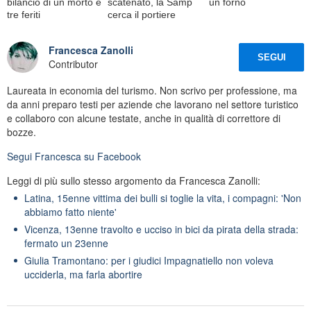
bilancio di un morto e
scatenato, la Samp
un forno
tre feriti
cerca il portiere
Francesca Zanolli
SEGUI
Contributor
Laureata in economia del turismo. Non scrivo per professione, ma
da anni preparo testi per aziende che lavorano nel settore turistico
e collaboro con alcune testate, anche in qualità di correttore di
bozze.
Segui
Francesca
su Facebook
Leggi di più sullo stesso argomento da Francesca Zanolli:
Latina, 15enne vittima dei bulli si toglie la vita, i compagni: 'Non
abbiamo fatto niente'
Vicenza, 13enne travolto e ucciso in bici da pirata della strada:
fermato un 23enne
Giulia Tramontano: per i giudici Impagnatiello non voleva
ucciderla, ma farla abortire