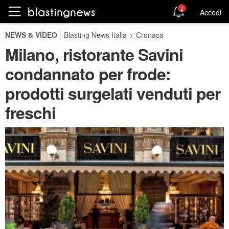
2
Accedi
NEWS & VIDEO
Blasting News Italia
>
Cronaca
Milano, ristorante Savini
condannato per frode:
prodotti surgelati venduti per
freschi