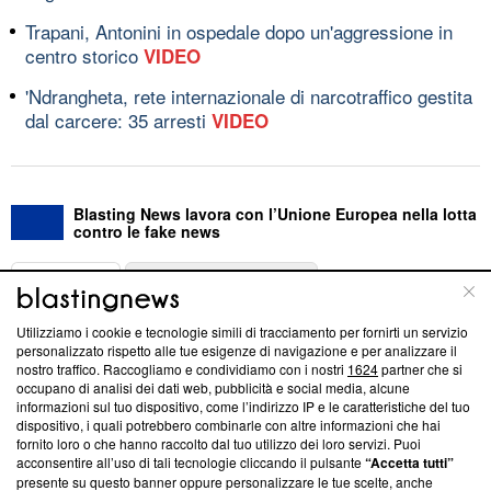
Trapani, Antonini in ospedale dopo un'aggressione in
centro storico
VIDEO
'Ndrangheta, rete internazionale di narcotraffico gestita
dal carcere: 35 arresti
VIDEO
Blasting News lavora con l’Unione Europea nella lotta
contro le fake news
ABOUT
LINEA EDITORIALE
Utilizziamo i cookie e tecnologie simili di tracciamento per fornirti un servizio
Questa sezione offre informazioni trasparenti su Blasting
personalizzato rispetto alle tue esigenze di navigazione e per analizzare il
nostro traffico. Raccogliamo e condividiamo con i nostri
1624
partner che si
News, sui nostri processi editoriali e su come ci impegniamo a
occupano di analisi dei dati web, pubblicità e social media, alcune
creare news di qualità. Inoltre, afferma la nostra aderenza a
informazioni sul tuo dispositivo, come l’indirizzo IP e le caratteristiche del tuo
‘Trust Project - News with Integrity’
Blasting News non è
dispositivo, i quali potrebbero combinarle con altre informazioni che hai
ancora membro del programma, ma ha richiesto di farne
fornito loro o che hanno raccolto dal tuo utilizzo dei loro servizi. Puoi
parte; Trust Project non ha ancora effettuato una verifica di
acconsentire all’uso di tali tecnologie cliccando il pulsante
“Accetta tutti”
conformità agli standard.
presente su questo banner oppure personalizzare le tue scelte, anche