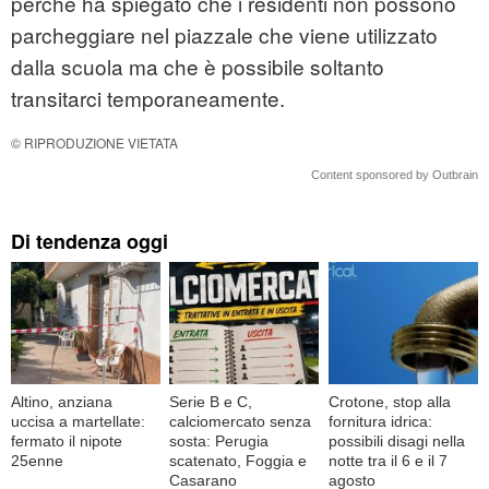
perché ha spiegato che i residenti non possono
parcheggiare nel piazzale che viene utilizzato
dalla scuola ma che è possibile soltanto
transitarci temporaneamente.
© RIPRODUZIONE VIETATA
Content sponsored by Outbrain
Di tendenza oggi
Altino, anziana
Serie B e C,
Crotone, stop alla
uccisa a martellate:
calciomercato senza
fornitura idrica:
fermato il nipote
sosta: Perugia
possibili disagi nella
25enne
scatenato, Foggia e
notte tra il 6 e il 7
Casarano
agosto