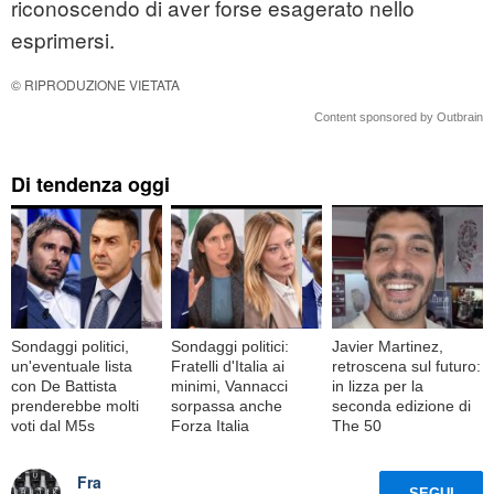
riconoscendo di aver forse esagerato nello
esprimersi.
© RIPRODUZIONE VIETATA
Content sponsored by Outbrain
Di tendenza oggi
Sondaggi politici,
Sondaggi politici:
Javier Martinez,
un'eventuale lista
Fratelli d'Italia ai
retroscena sul futuro:
con De Battista
minimi, Vannacci
in lizza per la
prenderebbe molti
sorpassa anche
seconda edizione di
voti dal M5s
Forza Italia
The 50
Fra
SEGUI