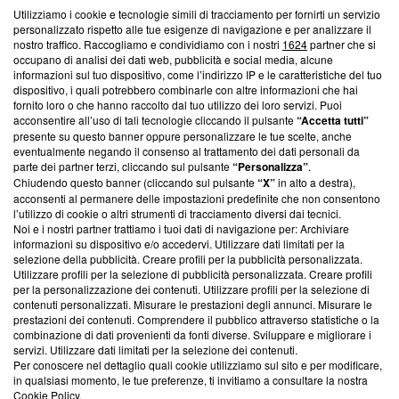
Utilizziamo i cookie e tecnologie simili di tracciamento per fornirti un servizio
Questa sezione offre informazioni trasparenti su Blasting
personalizzato rispetto alle tue esigenze di navigazione e per analizzare il
nostro traffico. Raccogliamo e condividiamo con i nostri
1624
partner che si
News, sui nostri processi editoriali e su come ci impegniamo a
occupano di analisi dei dati web, pubblicità e social media, alcune
creare news di qualità. Inoltre, afferma la nostra aderenza a
informazioni sul tuo dispositivo, come l’indirizzo IP e le caratteristiche del tuo
‘Trust Project - News with Integrity’
Blasting News non è
dispositivo, i quali potrebbero combinarle con altre informazioni che hai
ancora membro del programma, ma ha richiesto di farne
fornito loro o che hanno raccolto dal tuo utilizzo dei loro servizi. Puoi
parte; Trust Project non ha ancora effettuato una verifica di
acconsentire all’uso di tali tecnologie cliccando il pulsante
“Accetta tutti”
conformità agli standard.
presente su questo banner oppure personalizzare le tue scelte, anche
eventualmente negando il consenso al trattamento dei dati personali da
parte dei partner terzi, cliccando sul pulsante
“Personalizza”
.
Su di noi
Chiudendo questo banner (cliccando sul pulsante
“X”
in alto a destra),
acconsenti al permanere delle impostazioni predefinite che non consentono
Team editoriale
l’utilizzo di cookie o altri strumenti di tracciamento diversi dai tecnici.
Noi e i nostri partner trattiamo i tuoi dati di navigazione per: Archiviare
Corporate
informazioni su dispositivo e/o accedervi. Utilizzare dati limitati per la
selezione della pubblicità. Creare profili per la pubblicità personalizzata.
Redazione
Utilizzare profili per la selezione di pubblicità personalizzata. Creare profili
per la personalizzazione dei contenuti. Utilizzare profili per la selezione di
Informativa Privacy
contenuti personalizzati. Misurare le prestazioni degli annunci. Misurare le
prestazioni dei contenuti. Comprendere il pubblico attraverso statistiche o la
Cookie Policy
combinazione di dati provenienti da fonti diverse. Sviluppare e migliorare i
servizi. Utilizzare dati limitati per la selezione dei contenuti.
Blasting SA, IDI CHE-247.845.224, Via Carlo Frasca, 3 - 6900
Per conoscere nel dettaglio quali cookie utilizziamo sul sito e per modificare,
Lugano (Svizzera) Tel:
+39 0690258937
in qualsiasi momento, le tue preferenze, ti invitiamo a consultare la nostra
Cookie Policy
.