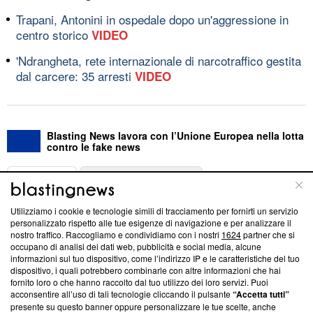
Trapani, Antonini in ospedale dopo un'aggressione in
centro storico
VIDEO
'Ndrangheta, rete internazionale di narcotraffico gestita
dal carcere: 35 arresti
VIDEO
Blasting News lavora con l’Unione Europea nella lotta
contro le fake news
ABOUT
LINEA EDITORIALE
Utilizziamo i cookie e tecnologie simili di tracciamento per fornirti un servizio
Questa sezione offre informazioni trasparenti su Blasting
personalizzato rispetto alle tue esigenze di navigazione e per analizzare il
nostro traffico. Raccogliamo e condividiamo con i nostri
1624
partner che si
News, sui nostri processi editoriali e su come ci impegniamo a
occupano di analisi dei dati web, pubblicità e social media, alcune
creare news di qualità. Inoltre, afferma la nostra aderenza a
informazioni sul tuo dispositivo, come l’indirizzo IP e le caratteristiche del tuo
‘Trust Project - News with Integrity’
Blasting News non è
dispositivo, i quali potrebbero combinarle con altre informazioni che hai
ancora membro del programma, ma ha richiesto di farne
fornito loro o che hanno raccolto dal tuo utilizzo dei loro servizi. Puoi
parte; Trust Project non ha ancora effettuato una verifica di
acconsentire all’uso di tali tecnologie cliccando il pulsante
“Accetta tutti”
conformità agli standard.
presente su questo banner oppure personalizzare le tue scelte, anche