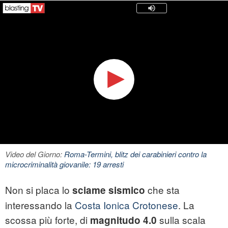
Video del Giorno:
Roma-Termini, blitz dei carabinieri contro la
microcriminalità giovanile: 19 arresti
Non si placa lo
che sta
sciame sismico
interessando la
Costa Ionica Crotonese
. La
scossa più forte, di
sulla scala
magnitudo 4.0