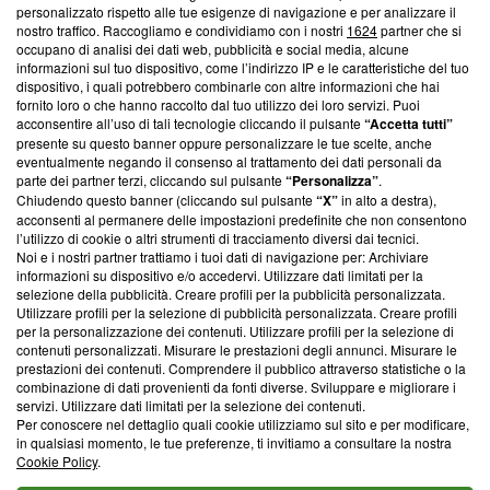
Questa sezione offre informazioni trasparenti su Blasting
personalizzato rispetto alle tue esigenze di navigazione e per analizzare il
nostro traffico. Raccogliamo e condividiamo con i nostri
1624
partner che si
News, sui nostri processi editoriali e su come ci impegniamo a
occupano di analisi dei dati web, pubblicità e social media, alcune
creare news di qualità. Inoltre, afferma la nostra aderenza a
informazioni sul tuo dispositivo, come l’indirizzo IP e le caratteristiche del tuo
‘Trust Project - News with Integrity’
Blasting News non è
dispositivo, i quali potrebbero combinarle con altre informazioni che hai
ancora membro del programma, ma ha richiesto di farne
fornito loro o che hanno raccolto dal tuo utilizzo dei loro servizi. Puoi
parte; Trust Project non ha ancora effettuato una verifica di
acconsentire all’uso di tali tecnologie cliccando il pulsante
“Accetta tutti”
conformità agli standard.
presente su questo banner oppure personalizzare le tue scelte, anche
eventualmente negando il consenso al trattamento dei dati personali da
parte dei partner terzi, cliccando sul pulsante
“Personalizza”
.
Su di noi
Chiudendo questo banner (cliccando sul pulsante
“X”
in alto a destra),
acconsenti al permanere delle impostazioni predefinite che non consentono
Team editoriale
l’utilizzo di cookie o altri strumenti di tracciamento diversi dai tecnici.
Noi e i nostri partner trattiamo i tuoi dati di navigazione per: Archiviare
Corporate
informazioni su dispositivo e/o accedervi. Utilizzare dati limitati per la
selezione della pubblicità. Creare profili per la pubblicità personalizzata.
Redazione
Utilizzare profili per la selezione di pubblicità personalizzata. Creare profili
per la personalizzazione dei contenuti. Utilizzare profili per la selezione di
Informativa Privacy
contenuti personalizzati. Misurare le prestazioni degli annunci. Misurare le
prestazioni dei contenuti. Comprendere il pubblico attraverso statistiche o la
Cookie Policy
combinazione di dati provenienti da fonti diverse. Sviluppare e migliorare i
servizi. Utilizzare dati limitati per la selezione dei contenuti.
Blasting SA, IDI CHE-247.845.224, Via Carlo Frasca, 3 - 6900
Per conoscere nel dettaglio quali cookie utilizziamo sul sito e per modificare,
Lugano (Svizzera) Tel:
+39 0690258937
in qualsiasi momento, le tue preferenze, ti invitiamo a consultare la nostra
Cookie Policy
.
© 2026 Blasting News