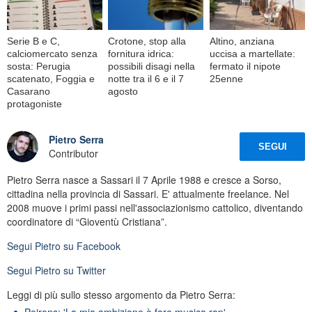
Serie B e C,
Crotone, stop alla
Altino, anziana
calciomercato senza
fornitura idrica:
uccisa a martellate:
sosta: Perugia
possibili disagi nella
fermato il nipote
scatenato, Foggia e
notte tra il 6 e il 7
25enne
Casarano
agosto
protagoniste
Pietro Serra
SEGUI
Contributor
Pietro Serra nasce a Sassari il 7 Aprile 1988 e cresce a Sorso,
cittadina nella provincia di Sassari. E' attualmente freelance. Nel
2008 muove i primi passi nell'associazionismo cattolico, diventando
coordinatore di “Gioventù Cristiana”.
Segui
Pietro
su Facebook
Segui
Pietro
su Twitter
Leggi di più sullo stesso argomento da Pietro Serra:
Peirons: 'La mia ambizione è fare musica rap'