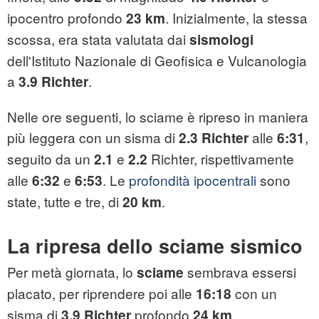
ipocentro profondo
. Inizialmente, la stessa
23 km
scossa, era stata valutata dai
sismologi
dell'Istituto Nazionale di Geofisica e Vulcanologia
a
.
3.9 Richter
Nelle ore seguenti, lo sciame è ripreso in maniera
più leggera con un sisma di
alle
,
2.3 Richter
6:31
seguito da un
e
Richter, rispettivamente
2.1
2.2
alle
e
. Le
profondità ipocentrali
sono
6:32
6:53
state, tutte e tre, di
.
20 km
La ripresa dello sciame sismico
Per metà giornata, lo
sembrava essersi
sciame
placato, per riprendere poi alle
con un
16:18
sisma di
profondo
.
3.9 Richter
24 km