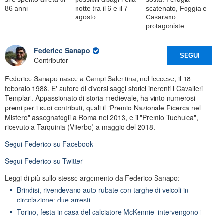
86 anni
notte tra il 6 e il 7
scatenato, Foggia e
agosto
Casarano
protagoniste
Federico Sanapo
SEGUI
Contributor
Federico Sanapo nasce a Campi Salentina, nel leccese, il 18
febbraio 1988. E' autore di diversi saggi storici inerenti i Cavalieri
Templari. Appassionato di storia medievale, ha vinto numerosi
premi per i suoi contributi, quali il "Premio Nazionale Ricerca nel
Mistero" assegnatogli a Roma nel 2013, e il "Premio Tuchulca",
ricevuto a Tarquinia (Viterbo) a maggio del 2018.
Segui
Federico
su Facebook
Segui
Federico
su Twitter
Leggi di più sullo stesso argomento da Federico Sanapo:
Brindisi, rivendevano auto rubate con targhe di veicoli in
circolazione: due arresti
Torino, festa in casa del calciatore McKennie: intervengono i