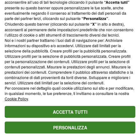
parte; Trust Project non ha ancora effettuato una verifica di
acconsentire all’uso di tali tecnologie cliccando il pulsante
“Accetta tutti”
conformità agli standard.
presente su questo banner oppure personalizzare le tue scelte, anche
eventualmente negando il consenso al trattamento dei dati personali da
parte dei partner terzi, cliccando sul pulsante
“Personalizza”
.
Su di noi
Chiudendo questo banner (cliccando sul pulsante
“X”
in alto a destra),
acconsenti al permanere delle impostazioni predefinite che non consentono
Team editoriale
l’utilizzo di cookie o altri strumenti di tracciamento diversi dai tecnici.
Noi e i nostri partner trattiamo i tuoi dati di navigazione per: Archiviare
Corporate
informazioni su dispositivo e/o accedervi. Utilizzare dati limitati per la
selezione della pubblicità. Creare profili per la pubblicità personalizzata.
Redazione
Utilizzare profili per la selezione di pubblicità personalizzata. Creare profili
per la personalizzazione dei contenuti. Utilizzare profili per la selezione di
Informativa Privacy
contenuti personalizzati. Misurare le prestazioni degli annunci. Misurare le
prestazioni dei contenuti. Comprendere il pubblico attraverso statistiche o la
Cookie Policy
combinazione di dati provenienti da fonti diverse. Sviluppare e migliorare i
servizi. Utilizzare dati limitati per la selezione dei contenuti.
Blasting SA, IDI CHE-247.845.224, Via Carlo Frasca, 3 - 6900
Per conoscere nel dettaglio quali cookie utilizziamo sul sito e per modificare,
Lugano (Svizzera) Tel:
+39 0690258937
in qualsiasi momento, le tue preferenze, ti invitiamo a consultare la nostra
Cookie Policy
.
© 2026 Blasting News
ACCETTA TUTTI
PERSONALIZZA