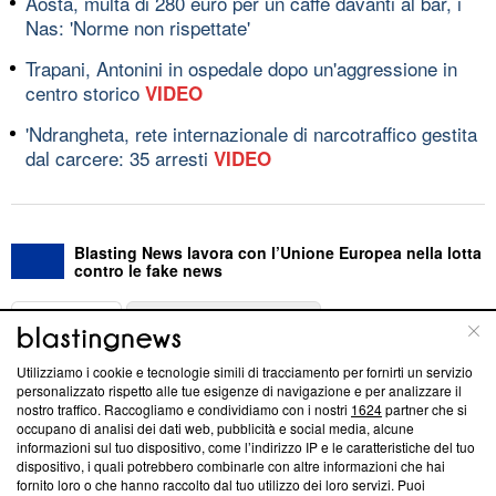
Aosta, multa di 280 euro per un caffè davanti al bar, i
Nas: 'Norme non rispettate'
Trapani, Antonini in ospedale dopo un'aggressione in
centro storico
VIDEO
'Ndrangheta, rete internazionale di narcotraffico gestita
dal carcere: 35 arresti
VIDEO
Blasting News lavora con l’Unione Europea nella lotta
contro le fake news
ABOUT
LINEA EDITORIALE
Utilizziamo i cookie e tecnologie simili di tracciamento per fornirti un servizio
Questa sezione offre informazioni trasparenti su Blasting
personalizzato rispetto alle tue esigenze di navigazione e per analizzare il
nostro traffico. Raccogliamo e condividiamo con i nostri
1624
partner che si
News, sui nostri processi editoriali e su come ci impegniamo a
occupano di analisi dei dati web, pubblicità e social media, alcune
creare news di qualità. Inoltre, afferma la nostra aderenza a
informazioni sul tuo dispositivo, come l’indirizzo IP e le caratteristiche del tuo
‘Trust Project - News with Integrity’
Blasting News non è
dispositivo, i quali potrebbero combinarle con altre informazioni che hai
ancora membro del programma, ma ha richiesto di farne
fornito loro o che hanno raccolto dal tuo utilizzo dei loro servizi. Puoi