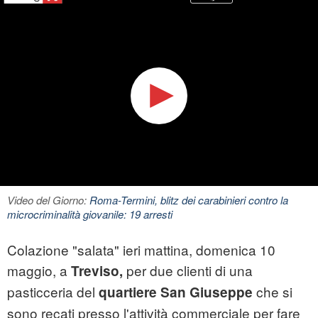
Video del Giorno:
Roma-Termini, blitz dei carabinieri contro la
microcriminalità giovanile: 19 arresti
Colazione "salata" ieri mattina, domenica 10
maggio, a
per due clienti di una
Treviso,
pasticceria del
che si
quartiere San Giuseppe
sono recati presso l'attività commerciale per fare