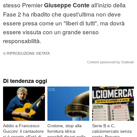
stesso Premier
all'inizio della
Giuseppe Conte
Fase 2 ha ribadito che quest'ultima non deve
essere presa come un "liberi di tutti", ma dovrà
essere vissuta con un grande senso
responsabilità.
© RIPRODUZIONE VIETATA
Content sponsored by Outbrain
Di tendenza oggi
Addio a Francesco
Crotone, stop alla
Serie B e C,
Guccini: il cantautore
fornitura idrica:
calciomercato senza
si è spento all'età di
possibili disagi nella
sosta: Perugia