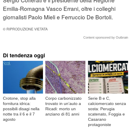
Emilia-Romagna Vasco Errani, oltre i colleghi
giornalisti Paolo Mieli e Ferruccio De Bortoli.
© RIPRODUZIONE VIETATA
Content sponsored by Outbrain
Di tendenza oggi
Crotone, stop alla
Corpo carbonizzato
Serie B e C,
fornitura idrica:
trovato in un’auto a
calciomercato senza
possibili disagi nella
Ricadi: morto un
sosta: Perugia
notte tra il 6 e il 7
anziano di 81 anni
scatenato, Foggia e
agosto
Casarano
protagoniste