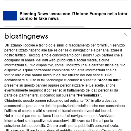
Blasting News lavora con l’Unione Europea nella lotta
contro le fake news
ABOUT
LINEA EDITORIALE
Utilizziamo i cookie e tecnologie simili di tracciamento per fornirti un servizio
Questa sezione offre informazioni trasparenti su Blasting
personalizzato rispetto alle tue esigenze di navigazione e per analizzare il
nostro traffico. Raccogliamo e condividiamo con i nostri
1624
partner che si
News, sui nostri processi editoriali e su come ci impegniamo a
occupano di analisi dei dati web, pubblicità e social media, alcune
creare news di qualità. Inoltre, afferma la nostra aderenza a
informazioni sul tuo dispositivo, come l’indirizzo IP e le caratteristiche del tuo
‘Trust Project - News with Integrity’
Blasting News non è
dispositivo, i quali potrebbero combinarle con altre informazioni che hai
ancora membro del programma, ma ha richiesto di farne
fornito loro o che hanno raccolto dal tuo utilizzo dei loro servizi. Puoi
parte; Trust Project non ha ancora effettuato una verifica di
acconsentire all’uso di tali tecnologie cliccando il pulsante
“Accetta tutti”
conformità agli standard.
presente su questo banner oppure personalizzare le tue scelte, anche
eventualmente negando il consenso al trattamento dei dati personali da
parte dei partner terzi, cliccando sul pulsante
“Personalizza”
.
Su di noi
Chiudendo questo banner (cliccando sul pulsante
“X”
in alto a destra),
acconsenti al permanere delle impostazioni predefinite che non consentono
Team editoriale
l’utilizzo di cookie o altri strumenti di tracciamento diversi dai tecnici.
Noi e i nostri partner trattiamo i tuoi dati di navigazione per: Archiviare
Corporate
informazioni su dispositivo e/o accedervi. Utilizzare dati limitati per la
selezione della pubblicità. Creare profili per la pubblicità personalizzata.
Redazione
Utilizzare profili per la selezione di pubblicità personalizzata. Creare profili