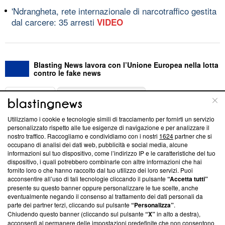
'Ndrangheta, rete internazionale di narcotraffico gestita
dal carcere: 35 arresti
VIDEO
Blasting News lavora con l’Unione Europea nella lotta
contro le fake news
ABOUT
LINEA EDITORIALE
Utilizziamo i cookie e tecnologie simili di tracciamento per fornirti un servizio
Questa sezione offre informazioni trasparenti su Blasting
personalizzato rispetto alle tue esigenze di navigazione e per analizzare il
nostro traffico. Raccogliamo e condividiamo con i nostri
1624
partner che si
News, sui nostri processi editoriali e su come ci impegniamo a
occupano di analisi dei dati web, pubblicità e social media, alcune
creare news di qualità. Inoltre, afferma la nostra aderenza a
informazioni sul tuo dispositivo, come l’indirizzo IP e le caratteristiche del tuo
‘Trust Project - News with Integrity’
Blasting News non è
dispositivo, i quali potrebbero combinarle con altre informazioni che hai
ancora membro del programma, ma ha richiesto di farne
fornito loro o che hanno raccolto dal tuo utilizzo dei loro servizi. Puoi
parte; Trust Project non ha ancora effettuato una verifica di
acconsentire all’uso di tali tecnologie cliccando il pulsante
“Accetta tutti”
conformità agli standard.
presente su questo banner oppure personalizzare le tue scelte, anche
eventualmente negando il consenso al trattamento dei dati personali da
parte dei partner terzi, cliccando sul pulsante
“Personalizza”
.
Su di noi
Chiudendo questo banner (cliccando sul pulsante
“X”
in alto a destra),
acconsenti al permanere delle impostazioni predefinite che non consentono