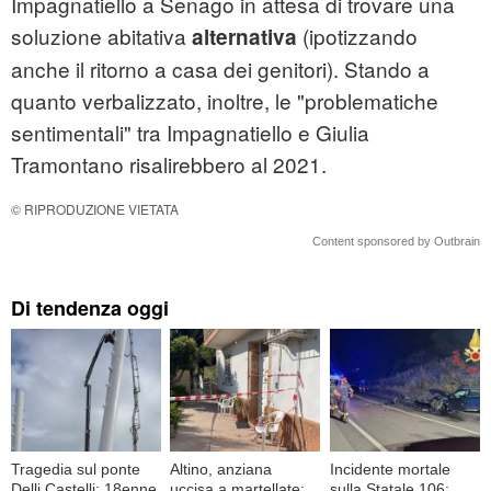
Impagnatiello a Senago in attesa di trovare una
soluzione abitativa
(ipotizzando
alternativa
anche il ritorno a casa dei genitori). Stando a
quanto verbalizzato, inoltre, le "problematiche
sentimentali" tra Impagnatiello e Giulia
Tramontano risalirebbero al 2021.
© RIPRODUZIONE VIETATA
Content sponsored by Outbrain
Di tendenza oggi
Tragedia sul ponte
Altino, anziana
Incidente mortale
Delli Castelli: 18enne
uccisa a martellate:
sulla Statale 106: