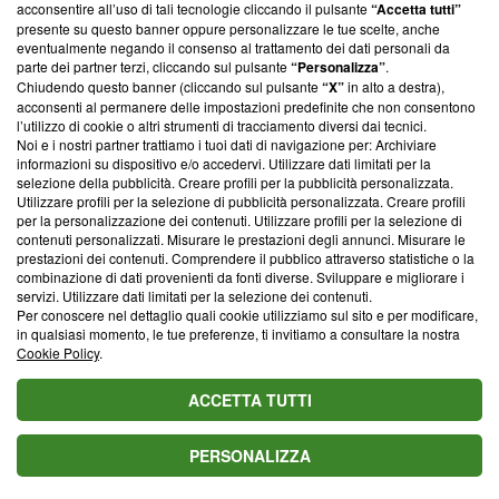
parte; Trust Project non ha ancora effettuato una verifica di
acconsentire all’uso di tali tecnologie cliccando il pulsante
“Accetta tutti”
conformità agli standard.
presente su questo banner oppure personalizzare le tue scelte, anche
eventualmente negando il consenso al trattamento dei dati personali da
parte dei partner terzi, cliccando sul pulsante
“Personalizza”
.
Su di noi
Chiudendo questo banner (cliccando sul pulsante
“X”
in alto a destra),
acconsenti al permanere delle impostazioni predefinite che non consentono
Team editoriale
l’utilizzo di cookie o altri strumenti di tracciamento diversi dai tecnici.
Noi e i nostri partner trattiamo i tuoi dati di navigazione per: Archiviare
Corporate
informazioni su dispositivo e/o accedervi. Utilizzare dati limitati per la
selezione della pubblicità. Creare profili per la pubblicità personalizzata.
Redazione
Utilizzare profili per la selezione di pubblicità personalizzata. Creare profili
per la personalizzazione dei contenuti. Utilizzare profili per la selezione di
Informativa Privacy
contenuti personalizzati. Misurare le prestazioni degli annunci. Misurare le
prestazioni dei contenuti. Comprendere il pubblico attraverso statistiche o la
Cookie Policy
combinazione di dati provenienti da fonti diverse. Sviluppare e migliorare i
servizi. Utilizzare dati limitati per la selezione dei contenuti.
Blasting SA, IDI CHE-247.845.224, Via Carlo Frasca, 3 - 6900
Per conoscere nel dettaglio quali cookie utilizziamo sul sito e per modificare,
Lugano (Svizzera) Tel:
+39 0690258937
in qualsiasi momento, le tue preferenze, ti invitiamo a consultare la nostra
Cookie Policy
.
© 2026 Blasting News
ACCETTA TUTTI
PERSONALIZZA