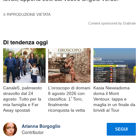
© RIPRODUZIONE VIETATA
Content sponsored by Outbrain
Di tendenza oggi
Canale5, palinsesto
L'oroscopo di domani
Kasia Niewiadoma
stravolto dal 24
8 agosto 2026 con
doma il Mont
agosto: Tutto per la
classifica: 1ﾟToro,
Ventoux: tappa e
mia famiglia e Far
finalmente
maglia in un finale da
Away spostati
riconquista la vetta
brividi al Tour
Arianna Borgoglio
SEGUI
Contributor