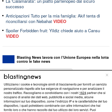
La 'Calamarata': un piatto partenopeo dal sicuro
successo
Anticipazioni Tutto per la mia famiglia: Akif tenta di
riconciliarsi con Nebahat
VIDEO
Spoiler Forbidden fruit: Yildiz chiede aiuto a Cansu
VIDEO
Blasting News lavora con l’Unione Europea nella lotta
contro le fake news
ABOUT
LINEA EDITORIALE
Utilizziamo i cookie e tecnologie simili di tracciamento per fornirti un servizio
Questa sezione offre informazioni trasparenti su Blasting
personalizzato rispetto alle tue esigenze di navigazione e per analizzare il
nostro traffico. Raccogliamo e condividiamo con i nostri
1624
partner che si
News, sui nostri processi editoriali e su come ci impegniamo a
occupano di analisi dei dati web, pubblicità e social media, alcune
creare news di qualità. Inoltre, afferma la nostra aderenza a
informazioni sul tuo dispositivo, come l’indirizzo IP e le caratteristiche del tuo
‘Trust Project - News with Integrity’
Blasting News non è
dispositivo, i quali potrebbero combinarle con altre informazioni che hai
ancora membro del programma, ma ha richiesto di farne
fornito loro o che hanno raccolto dal tuo utilizzo dei loro servizi. Puoi