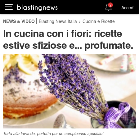
2
Accedi
NEWS & VIDEO
Blasting News Italia
>
Cucina e Ricette
In cucina con i fiori: ricette
estive sfiziose e... profumate.
Torta alla lavanda, perfetta per un compleanno speciale!