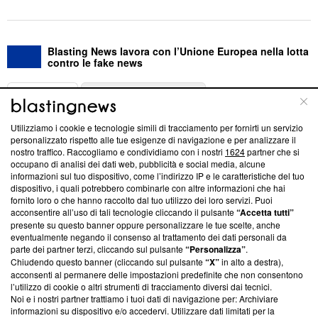
Blasting News lavora con l’Unione Europea nella lotta
contro le fake news
ABOUT
LINEA EDITORIALE
Utilizziamo i cookie e tecnologie simili di tracciamento per fornirti un servizio
Questa sezione offre informazioni trasparenti su Blasting
personalizzato rispetto alle tue esigenze di navigazione e per analizzare il
nostro traffico. Raccogliamo e condividiamo con i nostri
1624
partner che si
News, sui nostri processi editoriali e su come ci impegniamo a
occupano di analisi dei dati web, pubblicità e social media, alcune
creare news di qualità. Inoltre, afferma la nostra aderenza a
informazioni sul tuo dispositivo, come l’indirizzo IP e le caratteristiche del tuo
‘Trust Project - News with Integrity’
Blasting News non è
dispositivo, i quali potrebbero combinarle con altre informazioni che hai
ancora membro del programma, ma ha richiesto di farne
fornito loro o che hanno raccolto dal tuo utilizzo dei loro servizi. Puoi
parte; Trust Project non ha ancora effettuato una verifica di
acconsentire all’uso di tali tecnologie cliccando il pulsante
“Accetta tutti”
conformità agli standard.
presente su questo banner oppure personalizzare le tue scelte, anche
eventualmente negando il consenso al trattamento dei dati personali da
parte dei partner terzi, cliccando sul pulsante
“Personalizza”
.
Su di noi
Chiudendo questo banner (cliccando sul pulsante
“X”
in alto a destra),
acconsenti al permanere delle impostazioni predefinite che non consentono
Team editoriale
l’utilizzo di cookie o altri strumenti di tracciamento diversi dai tecnici.
Noi e i nostri partner trattiamo i tuoi dati di navigazione per: Archiviare
Corporate
informazioni su dispositivo e/o accedervi. Utilizzare dati limitati per la