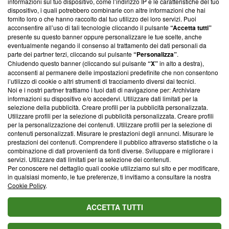
informazioni sul tuo dispositivo, come l’indirizzo IP e le caratteristiche del tuo
‘Trust Project - News with Integrity’
Blasting News non è
dispositivo, i quali potrebbero combinarle con altre informazioni che hai
ancora membro del programma, ma ha richiesto di farne
fornito loro o che hanno raccolto dal tuo utilizzo dei loro servizi. Puoi
parte; Trust Project non ha ancora effettuato una verifica di
acconsentire all’uso di tali tecnologie cliccando il pulsante
“Accetta tutti”
conformità agli standard.
presente su questo banner oppure personalizzare le tue scelte, anche
eventualmente negando il consenso al trattamento dei dati personali da
parte dei partner terzi, cliccando sul pulsante
“Personalizza”
.
Su di noi
Chiudendo questo banner (cliccando sul pulsante
“X”
in alto a destra),
acconsenti al permanere delle impostazioni predefinite che non consentono
Team editoriale
l’utilizzo di cookie o altri strumenti di tracciamento diversi dai tecnici.
Noi e i nostri partner trattiamo i tuoi dati di navigazione per: Archiviare
Corporate
informazioni su dispositivo e/o accedervi. Utilizzare dati limitati per la
selezione della pubblicità. Creare profili per la pubblicità personalizzata.
Redazione
Utilizzare profili per la selezione di pubblicità personalizzata. Creare profili
per la personalizzazione dei contenuti. Utilizzare profili per la selezione di
Informativa Privacy
contenuti personalizzati. Misurare le prestazioni degli annunci. Misurare le
prestazioni dei contenuti. Comprendere il pubblico attraverso statistiche o la
Cookie Policy
combinazione di dati provenienti da fonti diverse. Sviluppare e migliorare i
servizi. Utilizzare dati limitati per la selezione dei contenuti.
Blasting SA, IDI CHE-247.845.224, Via Carlo Frasca, 3 - 6900
Per conoscere nel dettaglio quali cookie utilizziamo sul sito e per modificare,
Lugano (Svizzera) Tel:
+39 0690258937
in qualsiasi momento, le tue preferenze, ti invitiamo a consultare la nostra
Cookie Policy
.
© 2026 Blasting News
ACCETTA TUTTI