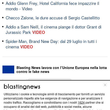
Addio Glenn Frey, Hotel California fece impazzire il
mondo - Video
Checco Zalone, le dure accuse di Sergio Castellitto
Addio a Sam Neill, il cinema piange il dottor Grant di
Jurassic Park
VIDEO
Spider-Man, Brand New Day: dal 29 luglio in tutti i
cinema
VIDEO
Blasting News lavora con l’Unione Europea nella lotta
contro le fake news
ABOUT
LINEA EDITORIALE
Utilizziamo i cookie e tecnologie simili di tracciamento per fornirti un servizio
Questa sezione offre informazioni trasparenti su Blasting
personalizzato rispetto alle tue esigenze di navigazione e per analizzare il
nostro traffico. Raccogliamo e condividiamo con i nostri
1624
partner che si
News, sui nostri processi editoriali e su come ci impegniamo a
occupano di analisi dei dati web, pubblicità e social media, alcune
creare news di qualità. Inoltre, afferma la nostra aderenza a