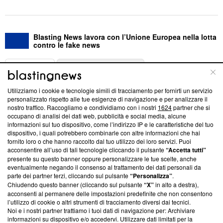
Blasting News lavora con l’Unione Europea nella lotta
contro le fake news
ABOUT
LINEA EDITORIALE
Utilizziamo i cookie e tecnologie simili di tracciamento per fornirti un servizio
Questa sezione offre informazioni trasparenti su Blasting
personalizzato rispetto alle tue esigenze di navigazione e per analizzare il
nostro traffico. Raccogliamo e condividiamo con i nostri
1624
partner che si
News, sui nostri processi editoriali e su come ci impegniamo a
occupano di analisi dei dati web, pubblicità e social media, alcune
creare news di qualità. Inoltre, afferma la nostra aderenza a
informazioni sul tuo dispositivo, come l’indirizzo IP e le caratteristiche del tuo
‘Trust Project - News with Integrity’
Blasting News non è
dispositivo, i quali potrebbero combinarle con altre informazioni che hai
ancora membro del programma, ma ha richiesto di farne
fornito loro o che hanno raccolto dal tuo utilizzo dei loro servizi. Puoi
parte; Trust Project non ha ancora effettuato una verifica di
acconsentire all’uso di tali tecnologie cliccando il pulsante
“Accetta tutti”
conformità agli standard.
presente su questo banner oppure personalizzare le tue scelte, anche
eventualmente negando il consenso al trattamento dei dati personali da
parte dei partner terzi, cliccando sul pulsante
“Personalizza”
.
Su di noi
Chiudendo questo banner (cliccando sul pulsante
“X”
in alto a destra),
acconsenti al permanere delle impostazioni predefinite che non consentono
Team editoriale
l’utilizzo di cookie o altri strumenti di tracciamento diversi dai tecnici.
Noi e i nostri partner trattiamo i tuoi dati di navigazione per: Archiviare
Corporate
informazioni su dispositivo e/o accedervi. Utilizzare dati limitati per la