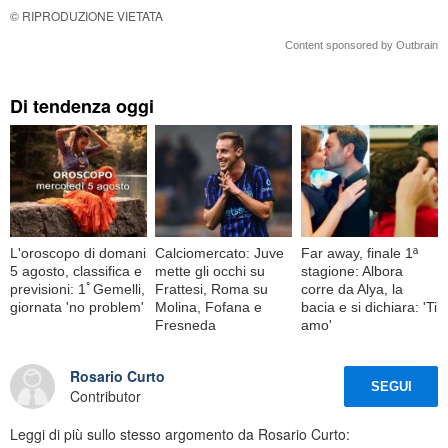
© RIPRODUZIONE VIETATA
Content sponsored by Outbrain
Di tendenza oggi
L'oroscopo di domani
Calciomercato: Juve
Far away, finale 1ª
5 agosto, classifica e
mette gli occhi su
stagione: Albora
previsioni: 1ﾟGemelli,
Frattesi, Roma su
corre da Alya, la
giornata 'no problem'
Molina, Fofana e
bacia e si dichiara: 'Ti
Fresneda
amo'
Rosario Curto
SEGUI
Contributor
Leggi di più sullo stesso argomento da Rosario Curto: