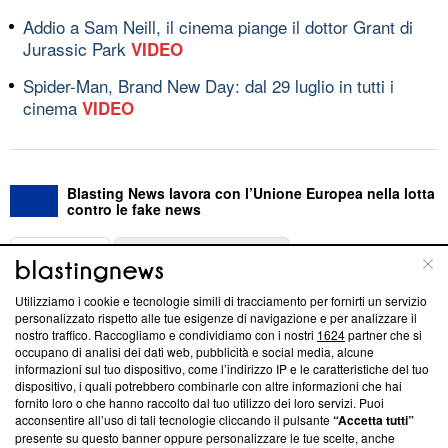
Addio a Sam Neill, il cinema piange il dottor Grant di
Jurassic Park
VIDEO
Spider-Man, Brand New Day: dal 29 luglio in tutti i
cinema
VIDEO
Blasting News lavora con l’Unione Europea nella lotta
contro le fake news
ABOUT
LINEA EDITORIALE
Utilizziamo i cookie e tecnologie simili di tracciamento per fornirti un servizio
Questa sezione offre informazioni trasparenti su Blasting
personalizzato rispetto alle tue esigenze di navigazione e per analizzare il
nostro traffico. Raccogliamo e condividiamo con i nostri
1624
partner che si
News, sui nostri processi editoriali e su come ci impegniamo a
occupano di analisi dei dati web, pubblicità e social media, alcune
creare news di qualità. Inoltre, afferma la nostra aderenza a
informazioni sul tuo dispositivo, come l’indirizzo IP e le caratteristiche del tuo
‘Trust Project - News with Integrity’
Blasting News non è
dispositivo, i quali potrebbero combinarle con altre informazioni che hai
ancora membro del programma, ma ha richiesto di farne
fornito loro o che hanno raccolto dal tuo utilizzo dei loro servizi. Puoi
parte; Trust Project non ha ancora effettuato una verifica di
acconsentire all’uso di tali tecnologie cliccando il pulsante
“Accetta tutti”
conformità agli standard.
presente su questo banner oppure personalizzare le tue scelte, anche