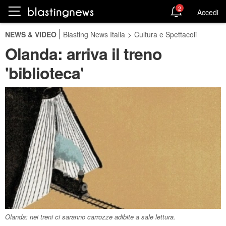
2
Accedi
NEWS & VIDEO
Blasting News Italia
>
Cultura e Spettacoli
Olanda: arriva il treno
'biblioteca'
Olanda: nei treni ci saranno carrozze adibite a sale lettura.