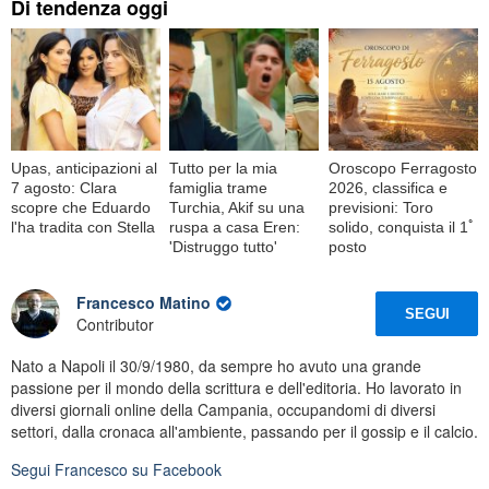
Di tendenza oggi
Upas, anticipazioni al
Tutto per la mia
Oroscopo Ferragosto
7 agosto: Clara
famiglia trame
2026, classifica e
scopre che Eduardo
Turchia, Akif su una
previsioni: Toro
l'ha tradita con Stella
ruspa a casa Eren:
solido, conquista il 1ﾟ
'Distruggo tutto'
posto
Francesco Matino
SEGUI
Contributor
Nato a Napoli il 30/9/1980, da sempre ho avuto una grande
passione per il mondo della scrittura e dell'editoria. Ho lavorato in
diversi giornali online della Campania, occupandomi di diversi
settori, dalla cronaca all'ambiente, passando per il gossip e il calcio.
Segui
Francesco
su Facebook