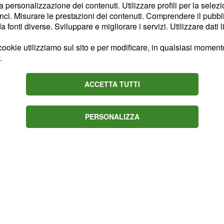
la personalizzazione dei contenuti. Utilizzare profili per la selez
dario, ogni lettera
ci. Misurare le prestazioni dei contenuti. Comprendere il pubblic
appresenta in modo
fonti diverse. Sviluppare e migliorare i servizi. Utilizzare dati l
rante che rivela un
ookie utilizziamo sul sito e per modificare, in qualsiasi momento,
ità.
è
'G come Giungla'
.
o che sarà il primo
Italy', dedicato appunto
ACCETTA TUTTI
lle sue innumerevoli
PERSONALIZZA