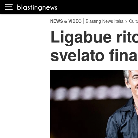
NEWS & VIDEO
Blasting News Italia
>
Cult
Ligabue rit
svelato fina