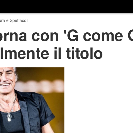
ura e Spettacoli
orna con 'G come G
lmente il titolo