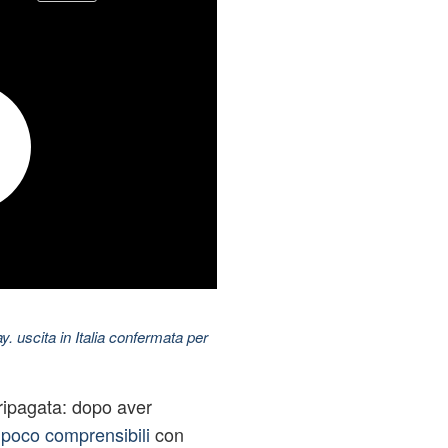
uscita in Italia confermata per
 ripagata: dopo aver
e poco comprensibili
con