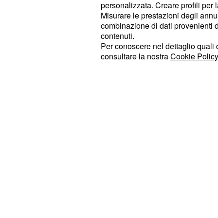
personalizzata. Creare profili per 
immagini diverse: come in un abbece
Misurare le prestazioni degli annun
richiama una parola precisa e la r
combinazione di dati provenienti da 
inconsueto, creando un mosaico vib
contenuti.
Per conoscere nel dettaglio quali c
ritratto collettivo della contemporane
consultare la nostra
Cookie Policy
infatti solo un'anticipazione di quell
concept album di
'Made in 
Ligabue
alle bellezze dell'Italia, ma anche a
contraddizioni.