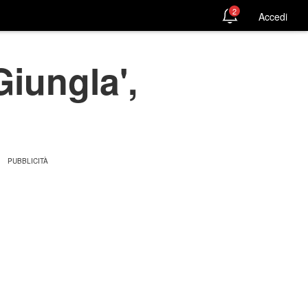
2
Accedi
iungla',