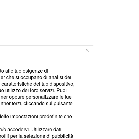
tto alle tue esigenze di
er che si occupano di analisi dei
caratteristiche del tuo dispositivo,
 utilizzo dei loro servizi. Puoi
ner oppure personalizzare le tue
tner terzi, cliccando sul pulsante
delle impostazioni predefinite che
e/o accedervi. Utilizzare dati
rofili per la selezione di pubblicità