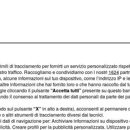
imili di tracciamento per fornirti un servizio personalizzato rispe
stro traffico. Raccogliamo e condividiamo con i nostri
1624
partn
 alcune informazioni sul tuo dispositivo, come l’indirizzo IP e le 
ltre informazioni che hai fornito loro o che hanno raccolto dal tuo
tempo esplosiva perfetta
ogie cliccando il pulsante
“Accetta tutti”
presente su questo ban
a ma anche una canzone
o il consenso al trattamento dei dati personali da parte dei par
 pensare alla società che
ndo sul pulsante
“X”
in alto a destra), acconsenti al permanere 
 e propria giungla. E
o altri strumenti di tracciamento diversi dai tecnici.
uesto concetto di critica
uoi dati di navigazione per: Archiviare informazioni su dispositivo 
he si sovrappongono ad
licità. Creare profili per la pubblicità personalizzata. Utilizzare p