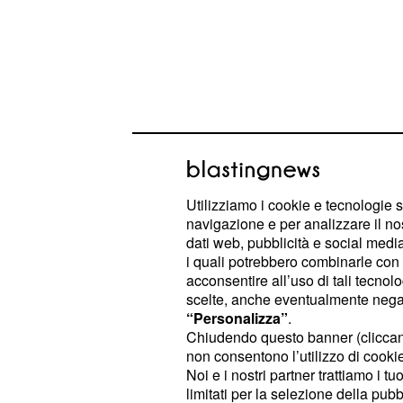
Utilizziamo i cookie e tecnologie s
navigazione e per analizzare il no
dati web, pubblicità e social media,
i quali potrebbero combinarle con a
Un titolo molto evocativo, una up - 
acconsentire all’uso di tali tecnol
per la grande audience radiofonic
scelte, anche eventualmente negand
dal forte spirito critico, che porta a
“Personalizza”
.
Chiudendo questo banner (clicca
ci circonda, paragonata ad una vera
non consentono l’utilizzo di cookie 
anche nel video vi è un richiamo a q
Noi e i nostri partner trattiamo i t
con tutte le lettere dell'alfabeto c
limitati per la selezione della pubb