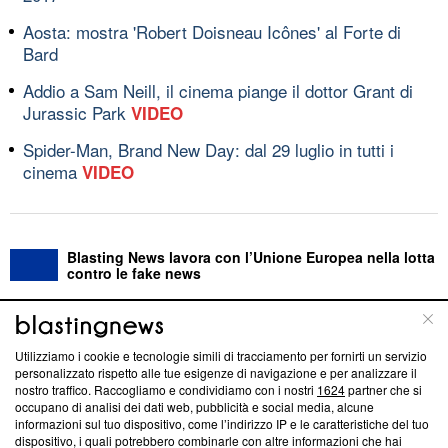
Aosta: mostra 'Robert Doisneau Icônes' al Forte di
Bard
Addio a Sam Neill, il cinema piange il dottor Grant di
Jurassic Park
VIDEO
Spider-Man, Brand New Day: dal 29 luglio in tutti i
cinema
VIDEO
Blasting News lavora con l’Unione Europea nella lotta
contro le fake news
ABOUT
LINEA EDITORIALE
Utilizziamo i cookie e tecnologie simili di tracciamento per fornirti un servizio
personalizzato rispetto alle tue esigenze di navigazione e per analizzare il
Questa sezione offre informazioni trasparenti su Blasting
nostro traffico. Raccogliamo e condividiamo con i nostri
1624
partner che si
News, sui nostri processi editoriali e su come ci impegniamo a
occupano di analisi dei dati web, pubblicità e social media, alcune
creare news di qualità. Inoltre, afferma la nostra aderenza a
informazioni sul tuo dispositivo, come l’indirizzo IP e le caratteristiche del tuo
‘Trust Project - News with Integrity’
Blasting News non è
dispositivo, i quali potrebbero combinarle con altre informazioni che hai