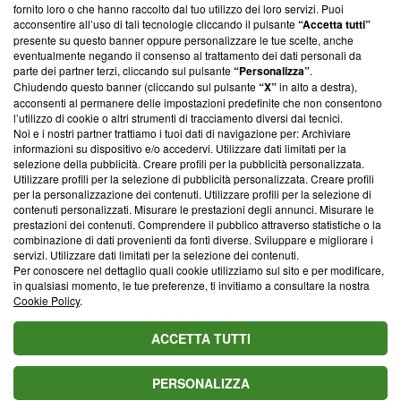
fornito loro o che hanno raccolto dal tuo utilizzo dei loro servizi. Puoi
ancora membro del programma, ma ha richiesto di farne
acconsentire all’uso di tali tecnologie cliccando il pulsante
“Accetta tutti”
parte; Trust Project non ha ancora effettuato una verifica di
presente su questo banner oppure personalizzare le tue scelte, anche
conformità agli standard.
eventualmente negando il consenso al trattamento dei dati personali da
parte dei partner terzi, cliccando sul pulsante
“Personalizza”
.
Su di noi
Chiudendo questo banner (cliccando sul pulsante
“X”
in alto a destra),
acconsenti al permanere delle impostazioni predefinite che non consentono
Team editoriale
l’utilizzo di cookie o altri strumenti di tracciamento diversi dai tecnici.
Noi e i nostri partner trattiamo i tuoi dati di navigazione per: Archiviare
Corporate
informazioni su dispositivo e/o accedervi. Utilizzare dati limitati per la
selezione della pubblicità. Creare profili per la pubblicità personalizzata.
Redazione
Utilizzare profili per la selezione di pubblicità personalizzata. Creare profili
per la personalizzazione dei contenuti. Utilizzare profili per la selezione di
Informativa Privacy
contenuti personalizzati. Misurare le prestazioni degli annunci. Misurare le
prestazioni dei contenuti. Comprendere il pubblico attraverso statistiche o la
Cookie Policy
combinazione di dati provenienti da fonti diverse. Sviluppare e migliorare i
servizi. Utilizzare dati limitati per la selezione dei contenuti.
Per conoscere nel dettaglio quali cookie utilizziamo sul sito e per modificare,
Blasting SA, IDI CHE-247.845.224, Via Carlo Frasca, 3 - 6900
in qualsiasi momento, le tue preferenze, ti invitiamo a consultare la nostra
Lugano (Svizzera) Tel:
+39 0690258937
Cookie Policy
.
© 2026 Blasting News
ACCETTA TUTTI
PERSONALIZZA