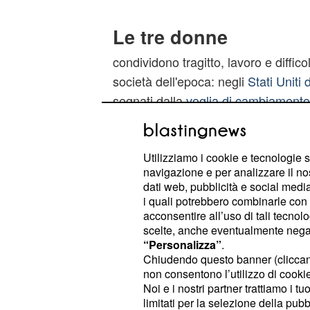
Le tre donne
condividono tragitto, lavoro e diffico
società dell'epoca: negli
Stati Uniti
segnati dalla
voglia di cambiamento
e dalla spinta verso il futuro del pr
Dorothy è costretta a rubare un libr
Utilizziamo i cookie e tecnologie s
appartenente alla sezione dei "bianc
navigazione e per analizzare il no
sussidio ideale che le permetterà di
dati web, pubblicità e social media,
del computer della NASA, e le varr
i quali potrebbero combinarle con a
acconsentire all’uso di tali tecnol
stava aspettando. L'intraprendente 
scelte, anche eventualmente negand
prendere lezioni serali in un liceo p
“Personalizza”
.
avuto l'appoggio del giudice chiara
Chiudendo questo banner (clicca
non consentono l’utilizzo di cookie 
andando oltre le regole e oltre le ba
Noi e i nostri partner trattiamo i t
riuscendo a parlare direttamente al
limitati per la selezione della pubb