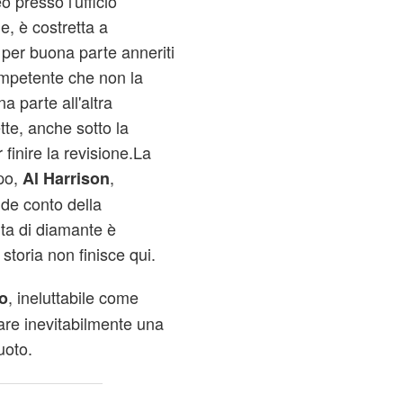
 presso l'ufficio
e, è costretta a
 per buona parte anneriti
mpetente che non la
a parte all'altra
ette, anche sotto la
 finire la revisione.La
po,
,
Al Harrison
nde conto della
nta di diamante è
a storia non finisce qui.
, ineluttabile come
o
are inevitabilmente una
uoto.