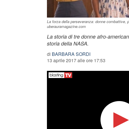
La forza della perseveranza: donne combattive, pen
uberauramagazine.com
La storia di tre donne afro-america
storia della NASA.
di
BARBARA SORDI
13 aprile 2017 alle ore 17:53