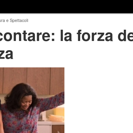
ura e Spettacoli
 contare: la forza d
za