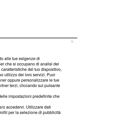
tto alle tue esigenze di
er che si occupano di analisi dei
caratteristiche del tuo dispositivo,
 utilizzo dei loro servizi. Puoi
ner oppure personalizzare le tue
tner terzi, cliccando sul pulsante
delle impostazioni predefinite che
e/o accedervi. Utilizzare dati
rofili per la selezione di pubblicità