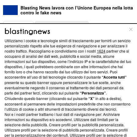
Blasting News lavora con l’Unione Europea nella lotta
contro le fake news
ABOUT
LINEA EDITORIALE
Utilizziamo i cookie e tecnologie simili di tracciamento per fornirti un servizio
Questa sezione offre informazioni trasparenti su Blasting
personalizzato rispetto alle tue esigenze di navigazione e per analizzare il
nostro traffico. Raccogliamo e condividiamo con i nostri
1624
partner che si
News, sui nostri processi editoriali e su come ci impegniamo a
occupano di analisi dei dati web, pubblicità e social media, alcune
creare news di qualità. Inoltre, afferma la nostra aderenza a
informazioni sul tuo dispositivo, come l’indirizzo IP e le caratteristiche del tuo
‘Trust Project - News with Integrity’
Blasting News non è
dispositivo, i quali potrebbero combinarle con altre informazioni che hai
ancora membro del programma, ma ha richiesto di farne
fornito loro o che hanno raccolto dal tuo utilizzo dei loro servizi. Puoi
parte; Trust Project non ha ancora effettuato una verifica di
acconsentire all’uso di tali tecnologie cliccando il pulsante
“Accetta tutti”
conformità agli standard.
presente su questo banner oppure personalizzare le tue scelte, anche
eventualmente negando il consenso al trattamento dei dati personali da
parte dei partner terzi, cliccando sul pulsante
“Personalizza”
.
Su di noi
Chiudendo questo banner (cliccando sul pulsante
“X”
in alto a destra),
acconsenti al permanere delle impostazioni predefinite che non consentono
Team editoriale
l’utilizzo di cookie o altri strumenti di tracciamento diversi dai tecnici.
Noi e i nostri partner trattiamo i tuoi dati di navigazione per: Archiviare
Corporate
informazioni su dispositivo e/o accedervi. Utilizzare dati limitati per la
selezione della pubblicità. Creare profili per la pubblicità personalizzata.
Redazione
Utilizzare profili per la selezione di pubblicità personalizzata. Creare profili
per la personalizzazione dei contenuti. Utilizzare profili per la selezione di