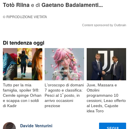
e di
Totò Riina
Gaetano Badalamenti...
© RIPRODUZIONE VIETATA
Content sponsored by Outbrain
Di tendenza oggi
Tutto per la mia
L'oroscopo di domani
Juve, Massara e
famiglia, spoiler 9/8:
7 agosto e classifica:
Ottolini
Cemile spinge Orhan
Pesci al 1ﾟposto, in
programmano 10
e scappa con i soldi
arrivo occasioni
cessioni, Leao offerto
di Kadir
preziose
al Leeds, Cajuste
idea Toro
Davide Venturini
SEGUI