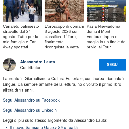
Canale5, palinsesto
L'oroscopo di domani
Kasia Niewiadoma
stravolto dal 24
8 agosto 2026 con
doma il Mont
agosto: Tutto per la
classifica: 1ﾟToro,
Ventoux: tappa e
mia famiglia e Far
finalmente
maglia in un finale da
Away spostati
riconquista la vetta
brividi al Tour
Alessandro Lauta
SEGUI
Contributor
Laureato in Giornalismo e Cultura Editoriale, con laurea triennale in
Lingue. Da sempre amante della lettura, ho divorato il primo libro
all'età di 11 anni.
Segui
Alessandro
su Facebook
Segui
Alessandro
su Linkedin
Leggi di più sullo stesso argomento da Alessandro Lauta:
Il nuovo Samsung Galaxy S9 è realtà