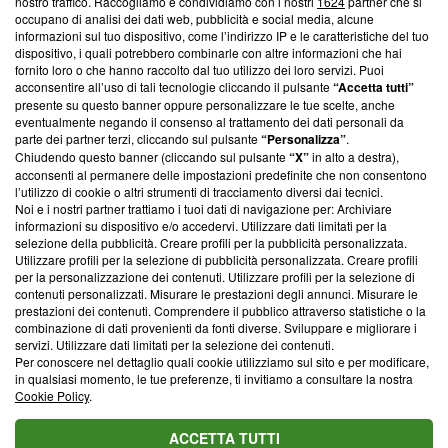
nostro traffico. Raccogliamo e condividiamo con i nostri
1624
partner che si
News, sui nostri processi editoriali e su come ci impegniamo a
occupano di analisi dei dati web, pubblicità e social media, alcune
creare news di qualità. Inoltre, afferma la nostra aderenza a
informazioni sul tuo dispositivo, come l’indirizzo IP e le caratteristiche del tuo
‘Trust Project - News with Integrity’
Blasting News non è
dispositivo, i quali potrebbero combinarle con altre informazioni che hai
ancora membro del programma, ma ha richiesto di farne
fornito loro o che hanno raccolto dal tuo utilizzo dei loro servizi. Puoi
parte; Trust Project non ha ancora effettuato una verifica di
acconsentire all’uso di tali tecnologie cliccando il pulsante
“Accetta tutti”
conformità agli standard.
presente su questo banner oppure personalizzare le tue scelte, anche
eventualmente negando il consenso al trattamento dei dati personali da
parte dei partner terzi, cliccando sul pulsante
“Personalizza”
.
Su di noi
Chiudendo questo banner (cliccando sul pulsante
“X”
in alto a destra),
acconsenti al permanere delle impostazioni predefinite che non consentono
Team editoriale
l’utilizzo di cookie o altri strumenti di tracciamento diversi dai tecnici.
Noi e i nostri partner trattiamo i tuoi dati di navigazione per: Archiviare
Corporate
informazioni su dispositivo e/o accedervi. Utilizzare dati limitati per la
selezione della pubblicità. Creare profili per la pubblicità personalizzata.
Redazione
Utilizzare profili per la selezione di pubblicità personalizzata. Creare profili
per la personalizzazione dei contenuti. Utilizzare profili per la selezione di
Informativa Privacy
contenuti personalizzati. Misurare le prestazioni degli annunci. Misurare le
prestazioni dei contenuti. Comprendere il pubblico attraverso statistiche o la
Cookie Policy
combinazione di dati provenienti da fonti diverse. Sviluppare e migliorare i
servizi. Utilizzare dati limitati per la selezione dei contenuti.
Blasting SA, IDI CHE-247.845.224, Via Carlo Frasca, 3 - 6900
Per conoscere nel dettaglio quali cookie utilizziamo sul sito e per modificare,
Lugano (Svizzera) Tel:
+39 0690258937
in qualsiasi momento, le tue preferenze, ti invitiamo a consultare la nostra
Cookie Policy
.
© 2026 Blasting News
ACCETTA TUTTI