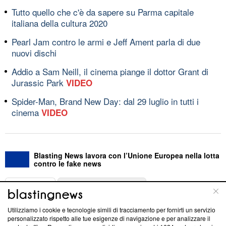
Tutto quello che c'è da sapere su Parma capitale
italiana della cultura 2020
Pearl Jam contro le armi e Jeff Ament parla di due
nuovi dischi
Addio a Sam Neill, il cinema piange il dottor Grant di
Jurassic Park
VIDEO
Spider-Man, Brand New Day: dal 29 luglio in tutti i
cinema
VIDEO
Blasting News lavora con l’Unione Europea nella lotta
contro le fake news
ABOUT
LINEA EDITORIALE
Utilizziamo i cookie e tecnologie simili di tracciamento per fornirti un servizio
Questa sezione offre informazioni trasparenti su Blasting
personalizzato rispetto alle tue esigenze di navigazione e per analizzare il