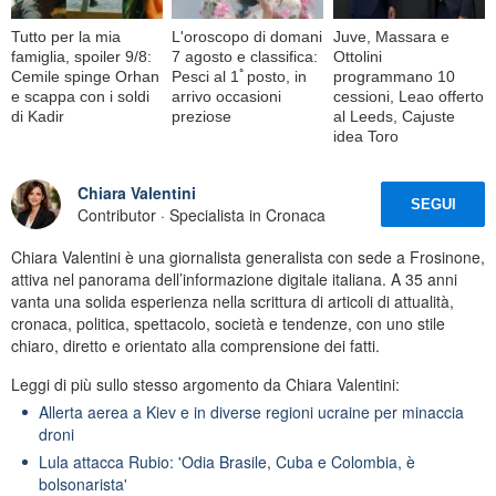
Tutto per la mia
L'oroscopo di domani
Juve, Massara e
famiglia, spoiler 9/8:
7 agosto e classifica:
Ottolini
Cemile spinge Orhan
Pesci al 1ﾟposto, in
programmano 10
e scappa con i soldi
arrivo occasioni
cessioni, Leao offerto
di Kadir
preziose
al Leeds, Cajuste
idea Toro
Chiara Valentini
SEGUI
Contributor · Specialista in Cronaca
Chiara Valentini è una giornalista generalista con sede a Frosinone,
attiva nel panorama dell’informazione digitale italiana. A 35 anni
vanta una solida esperienza nella scrittura di articoli di attualità,
cronaca, politica, spettacolo, società e tendenze, con uno stile
chiaro, diretto e orientato alla comprensione dei fatti.
Leggi di più sullo stesso argomento da Chiara Valentini:
Allerta aerea a Kiev e in diverse regioni ucraine per minaccia
droni
Lula attacca Rubio: 'Odia Brasile, Cuba e Colombia, è
bolsonarista'