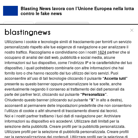
Blasting News lavora con l’Unione Europea nella lotta
contro le fake news
ABOUT
LINEA EDITORIALE
Utilizziamo i cookie e tecnologie simili di tracciamento per fornirti un servizio
Questa sezione offre informazioni trasparenti su Blasting
personalizzato rispetto alle tue esigenze di navigazione e per analizzare il
nostro traffico. Raccogliamo e condividiamo con i nostri
1624
partner che si
News, sui nostri processi editoriali e su come ci impegniamo a
occupano di analisi dei dati web, pubblicità e social media, alcune
creare news di qualità. Inoltre, afferma la nostra aderenza a
informazioni sul tuo dispositivo, come l’indirizzo IP e le caratteristiche del tuo
‘Trust Project - News with Integrity’
Blasting News non è
dispositivo, i quali potrebbero combinarle con altre informazioni che hai
ancora membro del programma, ma ha richiesto di farne
fornito loro o che hanno raccolto dal tuo utilizzo dei loro servizi. Puoi
parte; Trust Project non ha ancora effettuato una verifica di
acconsentire all’uso di tali tecnologie cliccando il pulsante
“Accetta tutti”
conformità agli standard.
presente su questo banner oppure personalizzare le tue scelte, anche
eventualmente negando il consenso al trattamento dei dati personali da
parte dei partner terzi, cliccando sul pulsante
“Personalizza”
.
Su di noi
Chiudendo questo banner (cliccando sul pulsante
“X”
in alto a destra),
acconsenti al permanere delle impostazioni predefinite che non consentono
Team editoriale
l’utilizzo di cookie o altri strumenti di tracciamento diversi dai tecnici.
Noi e i nostri partner trattiamo i tuoi dati di navigazione per: Archiviare
Corporate
informazioni su dispositivo e/o accedervi. Utilizzare dati limitati per la
selezione della pubblicità. Creare profili per la pubblicità personalizzata.
Redazione
Utilizzare profili per la selezione di pubblicità personalizzata. Creare profili
per la personalizzazione dei contenuti. Utilizzare profili per la selezione di