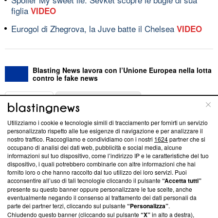
figlia
VIDEO
Eurogol di Zhegrova, la Juve batte il Chelsea
VIDEO
Blasting News lavora con l’Unione Europea nella lotta
contro le fake news
ABOUT
LINEA EDITORIALE
Utilizziamo i cookie e tecnologie simili di tracciamento per fornirti un servizio
Questa sezione offre informazioni trasparenti su Blasting
personalizzato rispetto alle tue esigenze di navigazione e per analizzare il
nostro traffico. Raccogliamo e condividiamo con i nostri
1624
partner che si
News, sui nostri processi editoriali e su come ci impegniamo a
occupano di analisi dei dati web, pubblicità e social media, alcune
creare news di qualità. Inoltre, afferma la nostra aderenza a
informazioni sul tuo dispositivo, come l’indirizzo IP e le caratteristiche del tuo
‘Trust Project - News with Integrity’
Blasting News non è
dispositivo, i quali potrebbero combinarle con altre informazioni che hai
ancora membro del programma, ma ha richiesto di farne
fornito loro o che hanno raccolto dal tuo utilizzo dei loro servizi. Puoi
parte; Trust Project non ha ancora effettuato una verifica di
acconsentire all’uso di tali tecnologie cliccando il pulsante
“Accetta tutti”
conformità agli standard.
presente su questo banner oppure personalizzare le tue scelte, anche
eventualmente negando il consenso al trattamento dei dati personali da
parte dei partner terzi, cliccando sul pulsante
“Personalizza”
.
Su di noi
Chiudendo questo banner (cliccando sul pulsante
“X”
in alto a destra),