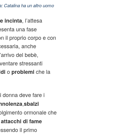
: Catalina ha un altro uomo
, l’attesa
e incinta
esenta una fase
n il proprio corpo e con
essaria, anche
’arrivo del bebè,
entare stressanti
o
che la
idi
problemi
i donna deve fare i
,
nnolenza
sbalzi
olgimento ormonale che
,
attacchi di fame
essendo il primo