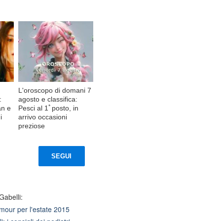
L'oroscopo di domani 7
:
agosto e classifica:
an e
Pesci al 1ﾟposto, in
i
arrivo occasioni
preziose
SEGUI
Gabelli:
mour per l'estate 2015