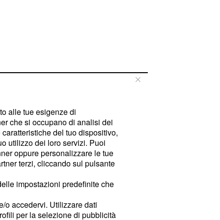
tto alle tue esigenze di
er che si occupano di analisi dei
caratteristiche del tuo dispositivo,
 utilizzo dei loro servizi. Puoi
ner oppure personalizzare le tue
tner terzi, cliccando sul pulsante
delle impostazioni predefinite che
e/o accedervi. Utilizzare dati
rofili per la selezione di pubblicità