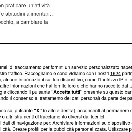
 praticare un’attività
re abitudini alimentari…
’occhio, a cambiare la
seppure un
tati comunque con
mento stesso in cui sa
imili di tracciamento per fornirti un servizio personalizzato rispe
gli stimoli persuperare
stro traffico. Raccogliamo e condividiamo con i nostri
1624
partn
ei casi, questi
 alcune informazioni sul tuo dispositivo, come l’indirizzo IP e le 
l
e
secondo semestre
ltre informazioni che hai fornito loro o che hanno raccolto dal tuo
ogie cliccando il pulsante
“Accetta tutti”
presente su questo ban
ersi con più serenità la
o il consenso al trattamento dei dati personali da parte dei par
ndo sul pulsante
“X”
in alto a destra), acconsenti al permanere 
 crescere il pancione
o altri strumenti di tracciamento diversi dai tecnici.
uoi dati di navigazione per: Archiviare informazioni su dispositivo 
ingombrare e vi
licità. Creare profili per la pubblicità personalizzata. Utilizzare p