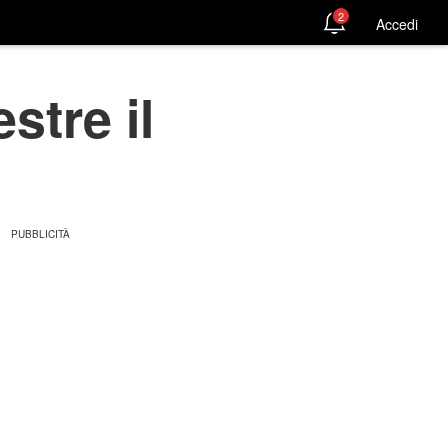
2
Accedi
stre il