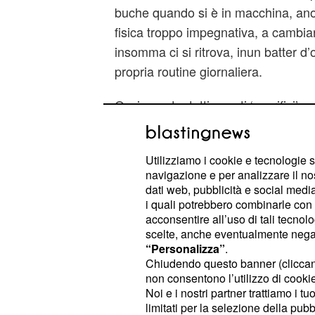
buche quando si è in macchina, anon
fisica troppo impegnativa, a cambia
insomma ci si ritrova, inun batter d
propria routine giornaliera.
Ovviamente, tutti questi ‘sacrifici’, 
pochinostressanti, verranno affron
positività, perché ogni donna nelmo
Utilizziamo i cookie e tecnologie s
che diventerà mamma, troverà il sé 
navigazione e per analizzare il no
tutto. Tuttavia, nella maggior parte d
dati web, pubblicità e social media,
fastidiscompariranno con l’inizio de
i quali potrebbero combinarle con a
acconsentire all’uso di tali tecnol
finalmente la futura mammapotrà god
scelte, anche eventualmente negand
.
gravidanza
“Personalizza”
.
Chiudendo questo banner (clicca
Dal quarto al sesto mese, inizierà a
non consentono l’utilizzo di cookie 
Noi e i nostri partner trattiamo i t
manon sarà abbastanza grande da 
limitati per la selezione della pubb