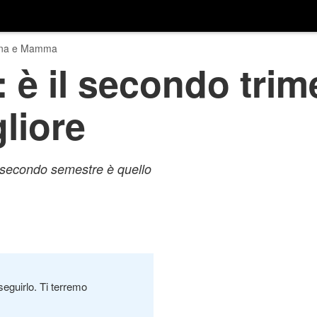
na e Mamma
 è il secondo trime
liore
l secondo semestre è quello
seguirlo. Ti terremo