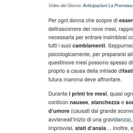
Video del Giorno:
Anticipazioni La Promessa
Per ogni donna che scopre di
esser
deltrascorrere dei nove mesi, rappr
necessaria per entrare insimbiosi co
tutti i suoi
. Seppurnec
cambiamenti
psicologicamente, per prepararsi all
questinove mesi possono spesso div
proprio a causa della miriade di
fast
futura mamma deve affrontare.
Durante
, quasi ogn
i primi tre mesi
conticon
,
e
nausee
stanchezza
so
(causati dal grande sconv
d’umore
avvieneall’inizio di una
gravidanza
)
improvvisi,
… Inoltre, 
stati d’ansia