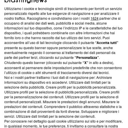
Utilizziamo i cookie e tecnologie simili di tracciamento per fornirti un servizio
Questa sezione offre informazioni trasparenti su Blasting
personalizzato rispetto alle tue esigenze di navigazione e per analizzare il
nostro traffico. Raccogliamo e condividiamo con i nostri
1624
partner che si
News, sui nostri processi editoriali e su come ci impegniamo a
occupano di analisi dei dati web, pubblicità e social media, alcune
creare news di qualità. Inoltre, afferma la nostra aderenza a
informazioni sul tuo dispositivo, come l’indirizzo IP e le caratteristiche del tuo
‘Trust Project - News with Integrity’
Blasting News non è
dispositivo, i quali potrebbero combinarle con altre informazioni che hai
ancora membro del programma, ma ha richiesto di farne
fornito loro o che hanno raccolto dal tuo utilizzo dei loro servizi. Puoi
parte; Trust Project non ha ancora effettuato una verifica di
acconsentire all’uso di tali tecnologie cliccando il pulsante
“Accetta tutti”
conformità agli standard.
presente su questo banner oppure personalizzare le tue scelte, anche
eventualmente negando il consenso al trattamento dei dati personali da
parte dei partner terzi, cliccando sul pulsante
“Personalizza”
.
Su di noi
Chiudendo questo banner (cliccando sul pulsante
“X”
in alto a destra),
acconsenti al permanere delle impostazioni predefinite che non consentono
Team editoriale
l’utilizzo di cookie o altri strumenti di tracciamento diversi dai tecnici.
Noi e i nostri partner trattiamo i tuoi dati di navigazione per: Archiviare
Corporate
informazioni su dispositivo e/o accedervi. Utilizzare dati limitati per la
selezione della pubblicità. Creare profili per la pubblicità personalizzata.
Redazione
Utilizzare profili per la selezione di pubblicità personalizzata. Creare profili
per la personalizzazione dei contenuti. Utilizzare profili per la selezione di
Informativa Privacy
contenuti personalizzati. Misurare le prestazioni degli annunci. Misurare le
prestazioni dei contenuti. Comprendere il pubblico attraverso statistiche o la
Cookie Policy
combinazione di dati provenienti da fonti diverse. Sviluppare e migliorare i
servizi. Utilizzare dati limitati per la selezione dei contenuti.
Blasting SA, IDI CHE-247.845.224, Via Carlo Frasca, 3 - 6900
Per conoscere nel dettaglio quali cookie utilizziamo sul sito e per modificare,
Lugano (Svizzera) Tel:
+39 0690258937
in qualsiasi momento, le tue preferenze, ti invitiamo a consultare la nostra