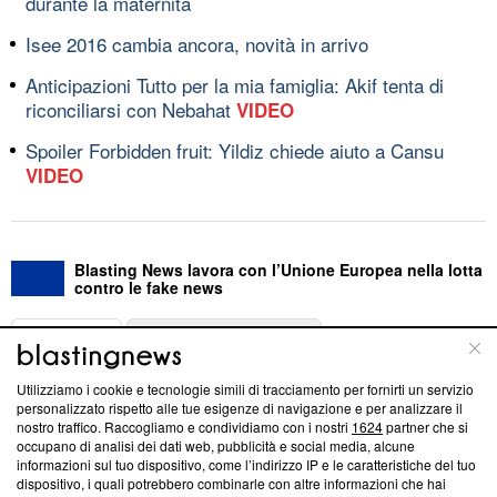
durante la maternità
Isee 2016 cambia ancora, novità in arrivo
Anticipazioni Tutto per la mia famiglia: Akif tenta di
riconciliarsi con Nebahat
VIDEO
Spoiler Forbidden fruit: Yildiz chiede aiuto a Cansu
VIDEO
Blasting News lavora con l’Unione Europea nella lotta
contro le fake news
ABOUT
LINEA EDITORIALE
Utilizziamo i cookie e tecnologie simili di tracciamento per fornirti un servizio
Questa sezione offre informazioni trasparenti su Blasting
personalizzato rispetto alle tue esigenze di navigazione e per analizzare il
nostro traffico. Raccogliamo e condividiamo con i nostri
1624
partner che si
News, sui nostri processi editoriali e su come ci impegniamo a
occupano di analisi dei dati web, pubblicità e social media, alcune
creare news di qualità. Inoltre, afferma la nostra aderenza a
informazioni sul tuo dispositivo, come l’indirizzo IP e le caratteristiche del tuo
‘Trust Project - News with Integrity’
Blasting News non è
dispositivo, i quali potrebbero combinarle con altre informazioni che hai
ancora membro del programma, ma ha richiesto di farne