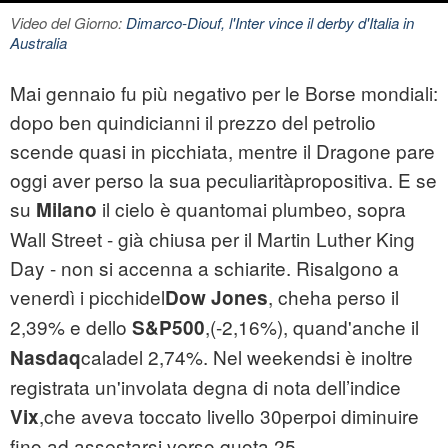
Video del Giorno:
Dimarco-Diouf, l'Inter vince il derby d'Italia in
Australia
Mai gennaio fu più negativo per le Borse mondiali:
dopo ben quindicianni il prezzo del petrolio
scende quasi in picchiata, mentre il Dragone pare
oggi aver perso la sua peculiaritàpropositiva. E se
su
il cielo è quantomai plumbeo, sopra
Milano
Wall Street - già chiusa per il Martin Luther King
Day - non si accenna a schiarite. Risalgono a
venerdì i picchidel
, cheha perso il
Dow Jones
2,39% e dello
,(-2,16%), quand'anche il
S&P500
caladel 2,74%. Nel weekendsi è inoltre
Nasdaq
registrata un'involata degna di nota dell’indice
,che aveva toccato livello 30perpoi diminuire
Vix
fino ad assestarsi verso quota 25.