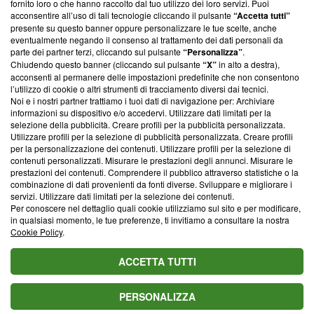
fornito loro o che hanno raccolto dal tuo utilizzo dei loro servizi. Puoi
parte; Trust Project non ha ancora effettuato una verifica di
acconsentire all’uso di tali tecnologie cliccando il pulsante
“Accetta tutti”
conformità agli standard.
presente su questo banner oppure personalizzare le tue scelte, anche
eventualmente negando il consenso al trattamento dei dati personali da
parte dei partner terzi, cliccando sul pulsante
“Personalizza”
.
Su di noi
Chiudendo questo banner (cliccando sul pulsante
“X”
in alto a destra),
acconsenti al permanere delle impostazioni predefinite che non consentono
Team editoriale
l’utilizzo di cookie o altri strumenti di tracciamento diversi dai tecnici.
Noi e i nostri partner trattiamo i tuoi dati di navigazione per: Archiviare
Corporate
informazioni su dispositivo e/o accedervi. Utilizzare dati limitati per la
selezione della pubblicità. Creare profili per la pubblicità personalizzata.
Redazione
Utilizzare profili per la selezione di pubblicità personalizzata. Creare profili
per la personalizzazione dei contenuti. Utilizzare profili per la selezione di
Informativa Privacy
contenuti personalizzati. Misurare le prestazioni degli annunci. Misurare le
prestazioni dei contenuti. Comprendere il pubblico attraverso statistiche o la
Cookie Policy
combinazione di dati provenienti da fonti diverse. Sviluppare e migliorare i
servizi. Utilizzare dati limitati per la selezione dei contenuti.
Blasting SA, IDI CHE-247.845.224, Via Carlo Frasca, 3 - 6900
Per conoscere nel dettaglio quali cookie utilizziamo sul sito e per modificare,
Lugano (Svizzera) Tel:
+39 0690258937
in qualsiasi momento, le tue preferenze, ti invitiamo a consultare la nostra
Cookie Policy
.
© 2026 Blasting News
ACCETTA TUTTI
PERSONALIZZA