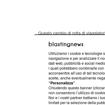
Questo cambio di rotta di viaggiatori
statunitense sul versante turistico.
Brasile e Argentina un
Utilizziamo i cookie e tecnologie s
navigazione e per analizzare il no
rinforzare l'equilibr
dati web, pubblicità e social media,
della Mercosur
i quali potrebbero combinarle con a
acconsentire all’uso di tali tecnol
Oggi a Brasilia, il presidente argent
scelte, anche eventualmente negand
“Personalizza”
.
corrispettivo brasiliano, Michel Teme
Chiudendo questo banner (clicca
discutere di eventuali nuovi legami 
non consentono l’utilizzo di cookie 
Messico, il quale è la seconda pote
Noi e i nostri partner trattiamo i t
limitati per la selezione della pubb
America Latina dopo il Brasile. Il M