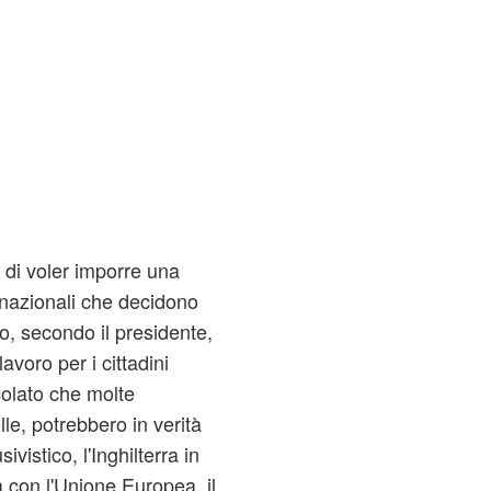
o di voler imporre una
 nazionali che decidono
to, secondo il presidente,
avoro per i cittadini
colato che molte
e, potrebbero in verità
vistico, l'Inghilterra in
 con l'Unione Europea, il