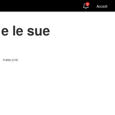
2
Accedi
e le sue