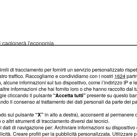
 cagionerà l'
economia
iti per
imili di tracciamento per fornirti un servizio personalizzato rispe
stro traffico. Raccogliamo e condividiamo con i nostri
1624
partn
io economico
 alcune informazioni sul tuo dispositivo, come l’indirizzo IP e le 
ltre informazioni che hai fornito loro o che hanno raccolto dal tuo
ogie cliccando il pulsante
“Accetta tutti”
presente su questo ban
ino Mauricio Macri e il
o il consenso al trattamento dei dati personali da parte dei par
r, si sono incontrati per
ndo sul pulsante
“X”
in alto a destra), acconsenti al permanere 
economici con il
o altri strumenti di tracciamento diversi dai tecnici.
nza economica dell'
uoi dati di navigazione per: Archiviare informazioni su dispositivo 
licità. Creare profili per la pubblicità personalizzata. Utilizzare p
essico sta affrontando