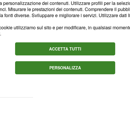
la personalizzazione dei contenuti. Utilizzare profili per la selez
rumpiana della costruzione
ci. Misurare le prestazioni dei contenuti. Comprendere il pubblic
atunitensi.
fonti diverse. Sviluppare e migliorare i servizi. Utilizzare dati l
ookie utilizziamo sul sito e per modificare, in qualsiasi momento,
ura verso
.
ACCETTA TUTTI
itirato la partecipazione
artnership), una
PERSONALIZZA
all'ex-presidente Obama,
via libera alla Cina nel