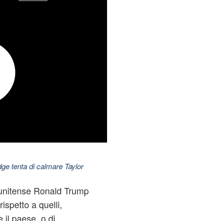
dge tenta di calmare Taylor
tunitense Ronald Trump
rispetto a quelli,
e il paese, o di