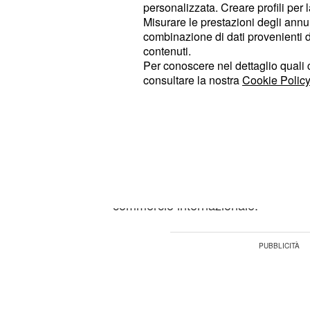
personalizzata. Creare profili per 
una crisi difficile con la minaccia t
Misurare le prestazioni degli annun
del muro tra i suoi confini e quelli st
combinazione di dati provenienti da 
contenuti.
Per conoscere nel dettaglio quali c
Trump e la sua chius
consultare la nostra
Cookie Policy
l'esterno
Donald Trump
appena insediato ha r
degli USA nel Tpp (Trans- Pacific P
partecipazione fortemente voluta d
che scongiurava l'ipotesi di lasciare 
commercio internazionale.