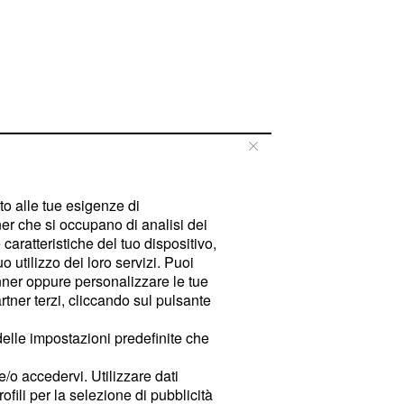
tto alle tue esigenze di
er che si occupano di analisi dei
caratteristiche del tuo dispositivo,
 utilizzo dei loro servizi. Puoi
ner oppure personalizzare le tue
tner terzi, cliccando sul pulsante
delle impostazioni predefinite che
e/o accedervi. Utilizzare dati
rofili per la selezione di pubblicità