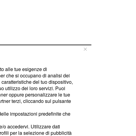
tto alle tue esigenze di
er che si occupano di analisi dei
caratteristiche del tuo dispositivo,
 utilizzo dei loro servizi. Puoi
ner oppure personalizzare le tue
tner terzi, cliccando sul pulsante
delle impostazioni predefinite che
e/o accedervi. Utilizzare dati
rofili per la selezione di pubblicità