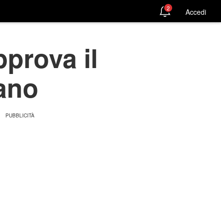
2
Accedi
pprova il
iano