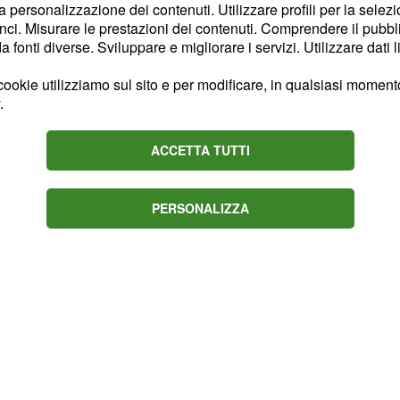
la personalizzazione dei contenuti. Utilizzare profili per la selez
a
, ma
materia prima
ci. Misurare le prestazioni dei contenuti. Comprendere il pubblic
 subito dalla stessa, sia
fonti diverse. Sviluppare e migliorare i servizi. Utilizzare dati l
ente, artigianale. Per
ookie utilizziamo sul sito e per modificare, in qualsiasi momento,
o
made in Italy
, in base al
.
tutti i passaggi che
.
ano avvenuti in Italia
ACCETTA TUTTI
PERSONALIZZA