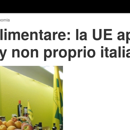
nomia
limentare: la UE a
ly non proprio ital