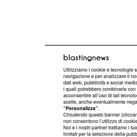
Vediamo di chiarire meglio i termini
Utilizziamo i cookie e tecnologie s
potrebbero essere le potenziali cons
navigazione e per analizzare il no
dati web, pubblicità e social media,
i quali potrebbero combinarle con a
Quando un prodotto v
acconsentire all’uso di tali tecnol
'made in'
scelte, anche eventualmente negand
“Personalizza”
.
In base
alle attuali normative europ
Chiudendo questo banner (clicca
non consentono l’utilizzo di cookie 
alimentare o meno, viene definito 'm
Noi e i nostri partner trattiamo i t
in cui subisce l'
ultima trasformazi
limitati per la selezione della pubb