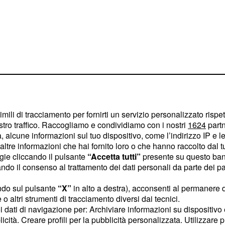
 del problema e quali
imili di tracciamento per fornirti un servizio personalizzato rispe
eguenze e i rischi.
stro traffico. Raccogliamo e condividiamo con i nostri
1624
partn
 alcune informazioni sul tuo dispositivo, come l’indirizzo IP e le 
ltre informazioni che hai fornito loro o che hanno raccolto dal tuo
iene definito
ogie cliccando il pulsante
“Accetta tutti”
presente su questo ban
o il consenso al trattamento dei dati personali da parte dei par
ee
un prodotto, sia esso
ndo sul pulsante
“X”
in alto a destra), acconsenti al permanere 
o altri strumenti di tracciamento diversi dai tecnici.
ade in', in base al paese
uoi dati di navigazione per: Archiviare informazioni su dispositivo 
. Quindi,
one sostanziale
licità. Creare profili per la pubblicità personalizzata. Utilizzare p