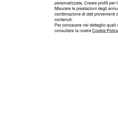
personalizzata. Creare profili per 
non si fa riferimento all'origine dell
Misurare le prestazioni degli annun
all'ultimo processo di trasformazione
combinazione di dati provenienti da 
esso di tipo industriale o, più raram
contenuti.
Per conoscere nel dettaglio quali c
essere chiari, se si acquista del vin
consultare la nostra
Cookie Policy
nuovo Regolamento non è detto che 
hanno condotto al prodotto finito
si