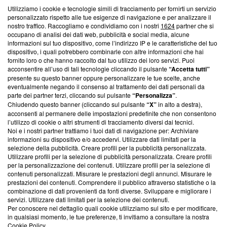
Utilizziamo i cookie e tecnologie simili di tracciamento per fornirti un servizio
Questa sezione offre informazioni trasparenti su Blasting
personalizzato rispetto alle tue esigenze di navigazione e per analizzare il
nostro traffico. Raccogliamo e condividiamo con i nostri
1624
partner che si
News, sui nostri processi editoriali e su come ci impegniamo a
occupano di analisi dei dati web, pubblicità e social media, alcune
creare news di qualità. Inoltre, afferma la nostra aderenza a
informazioni sul tuo dispositivo, come l’indirizzo IP e le caratteristiche del tuo
‘Trust Project - News with Integrity’
Blasting News non è
dispositivo, i quali potrebbero combinarle con altre informazioni che hai
ancora membro del programma, ma ha richiesto di farne
fornito loro o che hanno raccolto dal tuo utilizzo dei loro servizi. Puoi
parte; Trust Project non ha ancora effettuato una verifica di
acconsentire all’uso di tali tecnologie cliccando il pulsante
“Accetta tutti”
conformità agli standard.
presente su questo banner oppure personalizzare le tue scelte, anche
eventualmente negando il consenso al trattamento dei dati personali da
parte dei partner terzi, cliccando sul pulsante
“Personalizza”
.
Su di noi
Chiudendo questo banner (cliccando sul pulsante
“X”
in alto a destra),
acconsenti al permanere delle impostazioni predefinite che non consentono
Team editoriale
l’utilizzo di cookie o altri strumenti di tracciamento diversi dai tecnici.
Noi e i nostri partner trattiamo i tuoi dati di navigazione per: Archiviare
Corporate
informazioni su dispositivo e/o accedervi. Utilizzare dati limitati per la
selezione della pubblicità. Creare profili per la pubblicità personalizzata.
Redazione
Utilizzare profili per la selezione di pubblicità personalizzata. Creare profili
per la personalizzazione dei contenuti. Utilizzare profili per la selezione di
Informativa Privacy
contenuti personalizzati. Misurare le prestazioni degli annunci. Misurare le
prestazioni dei contenuti. Comprendere il pubblico attraverso statistiche o la
Cookie Policy
combinazione di dati provenienti da fonti diverse. Sviluppare e migliorare i
servizi. Utilizzare dati limitati per la selezione dei contenuti.
Blasting SA, IDI CHE-247.845.224, Via Carlo Frasca, 3 - 6900
Per conoscere nel dettaglio quali cookie utilizziamo sul sito e per modificare,
Lugano (Svizzera) Tel:
+39 0690258937
in qualsiasi momento, le tue preferenze, ti invitiamo a consultare la nostra
Cookie Policy
.