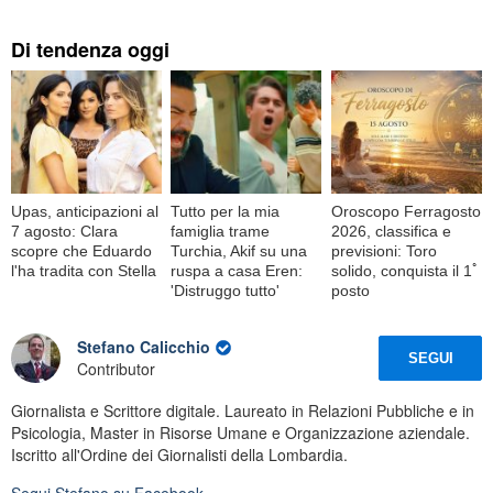
Di tendenza oggi
Upas, anticipazioni al
Tutto per la mia
Oroscopo Ferragosto
7 agosto: Clara
famiglia trame
2026, classifica e
scopre che Eduardo
Turchia, Akif su una
previsioni: Toro
l'ha tradita con Stella
ruspa a casa Eren:
solido, conquista il 1ﾟ
'Distruggo tutto'
posto
Stefano Calicchio
SEGUI
Contributor
Giornalista e Scrittore digitale. Laureato in Relazioni Pubbliche e in
Psicologia, Master in Risorse Umane e Organizzazione aziendale.
Iscritto all'Ordine dei Giornalisti della Lombardia.
Segui
Stefano
su Facebook